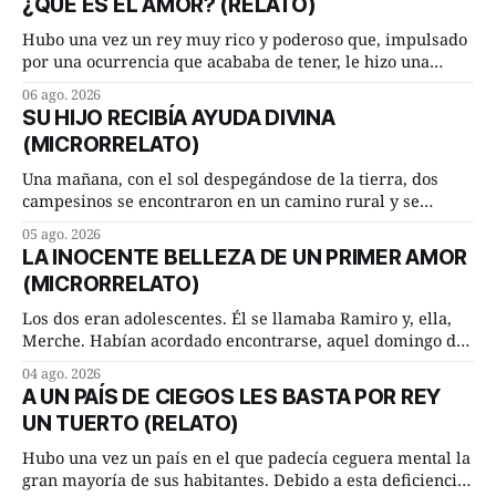
¿QUÉ ES EL AMOR? (RELATO)
Hubo una vez un rey muy rico y poderoso que, impulsado
por una ocurrencia que acababa de tener, le hizo una
inesperada pregunta al más sabio de sus consejeros: —
06 ago. 2026
Dime, hombre sabio, ¿qué es el amor según tú? Su
SU HIJO RECIBÍA AYUDA DIVINA
consejero, que era muy prudente y astuto le respondió de
(MICRORRELATO)
inmediato:
Una mañana, con el sol despegándose de la tierra, dos
campesinos se encontraron en un camino rural y se
detuvieron un momento a hablar. —¿Vienes de regar las
05 ago. 2026
remolachas, Manuel? —quiso saber uno. —Eso acabo de
LA INOCENTE BELLEZA DE UN PRIMER AMOR
hacer, Paco. ¿Cómo va ese maíz tuyo? --se interesó el otro.
(MICRORRELATO)
—De momento mejor
Los dos eran adolescentes. Él se llamaba Ramiro y, ella,
Merche. Habían acordado encontrarse, aquel domingo de
verano, a las ocho de la mañana en “La Herradura”. Un
04 ago. 2026
lugar del río que debía este nombre a la pronunciada
A UN PAÍS DE CIEGOS LES BASTA POR REY
curva que la corriente fluvial presentaba en aquel punto.
UN TUERTO (RELATO)
Habían dispuesto que
Hubo una vez un país en el que padecía ceguera mental la
gran mayoría de sus habitantes. Debido a esta deficiencia,