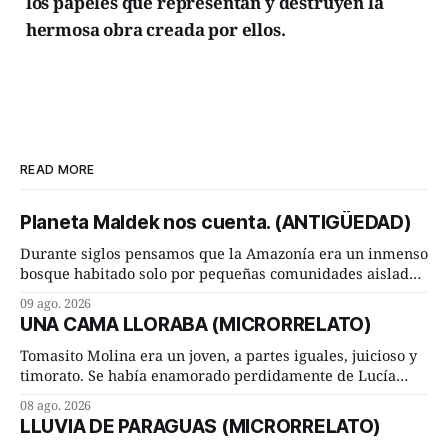
los papeles que representan y destruyen la
hermosa obra creada por ellos.
READ MORE
Planeta Maldek nos cuenta. (ANTIGÜEDAD)
Durante siglos pensamos que la Amazonía era un inmenso
bosque habitado solo por pequeñas comunidades aisladas.
Hoy, la ciencia acaba de demostrar que esa historia estaba
09 ago. 2026
incompleta. Un equipo internacional de arqueólogos,
UNA CAMA LLORABA (MICRORRELATO)
liderado por el investigador finlandés Martti Pärssinen,
de la Universidad de Helsinki, junto con especialistas de
Tomasito Molina era un joven, a partes iguales, juicioso y
Brasil y
timorato. Se había enamorado perdidamente de Lucía
Arriate y ella le correspondía. En los placeres de cama, a
08 ago. 2026
ambos les iba de maravilla. Pero mantenían absoluta
LLUVIA DE PARAGUAS (MICRORRELATO)
discrepancia en un deseo ineluctable por parte de ella.