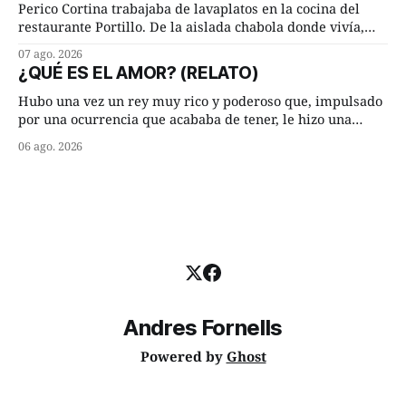
Lucía Arriate quería que ellos
Perico Cortina trabajaba de lavaplatos en la cocina del
restaurante Portillo. De la aislada chabola donde vivía,
hasta su lugar de trabajo y viceversa le significaban tres
07 ago. 2026
cuarto de hora andando a buen paso. Cierta noche,
¿QUÉ ES EL AMOR? (RELATO)
terminada su jornada laboral caminaba él hacía su mísera
morada cundo comenzó a llover
Hubo una vez un rey muy rico y poderoso que, impulsado
por una ocurrencia que acababa de tener, le hizo una
inesperada pregunta al más sabio de sus consejeros: —
06 ago. 2026
Dime, hombre sabio, ¿qué es el amor según tú? Su
consejero, que era muy prudente y astuto le respondió de
inmediato:
Andres Fornells
Powered by
Ghost