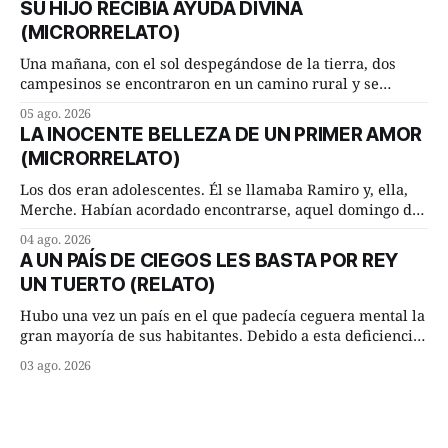
SU HIJO RECIBÍA AYUDA DIVINA
consejero, que era muy prudente y astuto le respondió de
(MICRORRELATO)
inmediato:
Una mañana, con el sol despegándose de la tierra, dos
campesinos se encontraron en un camino rural y se
detuvieron un momento a hablar. —¿Vienes de regar las
05 ago. 2026
remolachas, Manuel? —quiso saber uno. —Eso acabo de
LA INOCENTE BELLEZA DE UN PRIMER AMOR
hacer, Paco. ¿Cómo va ese maíz tuyo? --se interesó el otro.
(MICRORRELATO)
—De momento mejor
Los dos eran adolescentes. Él se llamaba Ramiro y, ella,
Merche. Habían acordado encontrarse, aquel domingo de
verano, a las ocho de la mañana en “La Herradura”. Un
04 ago. 2026
lugar del río que debía este nombre a la pronunciada
A UN PAÍS DE CIEGOS LES BASTA POR REY
curva que la corriente fluvial presentaba en aquel punto.
UN TUERTO (RELATO)
Habían dispuesto que
Hubo una vez un país en el que padecía ceguera mental la
gran mayoría de sus habitantes. Debido a esta deficiencia,
multitud de ciegos mentales valiéndose de ser muy
03 ago. 2026
superiores en número a los que no padecían ninguna
dificultad visual, decidieron que, para gobernar sus vidas
bastaría y sobraría con