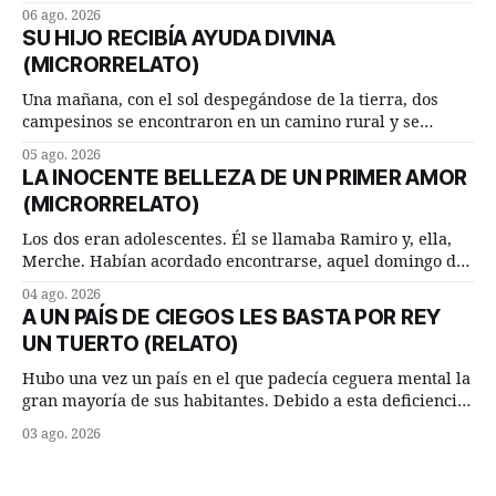
inesperada pregunta al más sabio de sus consejeros: —
06 ago. 2026
Dime, hombre sabio, ¿qué es el amor según tú? Su
SU HIJO RECIBÍA AYUDA DIVINA
consejero, que era muy prudente y astuto le respondió de
(MICRORRELATO)
inmediato:
Una mañana, con el sol despegándose de la tierra, dos
campesinos se encontraron en un camino rural y se
detuvieron un momento a hablar. —¿Vienes de regar las
05 ago. 2026
remolachas, Manuel? —quiso saber uno. —Eso acabo de
LA INOCENTE BELLEZA DE UN PRIMER AMOR
hacer, Paco. ¿Cómo va ese maíz tuyo? --se interesó el otro.
(MICRORRELATO)
—De momento mejor
Los dos eran adolescentes. Él se llamaba Ramiro y, ella,
Merche. Habían acordado encontrarse, aquel domingo de
verano, a las ocho de la mañana en “La Herradura”. Un
04 ago. 2026
lugar del río que debía este nombre a la pronunciada
A UN PAÍS DE CIEGOS LES BASTA POR REY
curva que la corriente fluvial presentaba en aquel punto.
UN TUERTO (RELATO)
Habían dispuesto que
Hubo una vez un país en el que padecía ceguera mental la
gran mayoría de sus habitantes. Debido a esta deficiencia,
multitud de ciegos mentales valiéndose de ser muy
03 ago. 2026
superiores en número a los que no padecían ninguna
dificultad visual, decidieron que, para gobernar sus vidas
bastaría y sobraría con