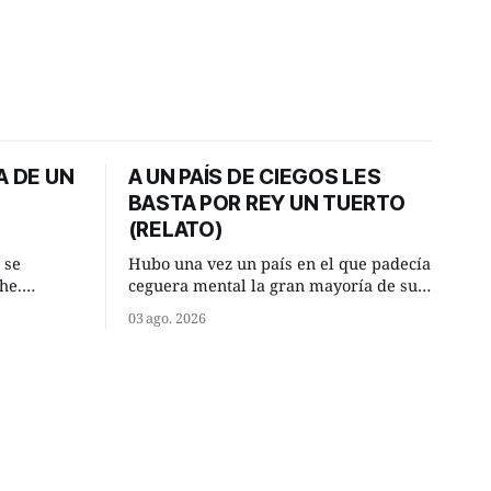
A DE UN
A UN PAÍS DE CIEGOS LES
BASTA POR REY UN TUERTO
(RELATO)
 se
Hubo una vez un país en el que padecía
he.
ceguera mental la gran mayoría de sus
, aquel
habitantes. Debido a esta deficiencia,
03 ago. 2026
o de la
multitud de ciegos mentales valiéndose
Un lugar
de ser muy superiores en número a los
e a la
que no padecían ninguna dificultad
riente
visual, decidieron que, para gobernar
punto.
sus vidas bastaría y sobraría con