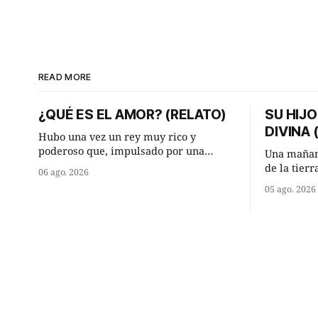
READ MORE
¿QUÉ ES EL AMOR? (RELATO)
SU HIJO
DIVINA
Hubo una vez un rey muy rico y
poderoso que, impulsado por una
Una mañan
ocurrencia que acababa de tener, le
de la tier
06 ago. 2026
hizo una inesperada pregunta al más
encontraro
05 ago. 2026
sabio de sus consejeros: —Dime,
detuvieron
hombre sabio, ¿qué es el amor según
¿Vienes de
tú? Su consejero, que era muy prudente
Manuel? —qu
y astuto le respondió de inmediato:
acabo de h
maíz tuyo? -
momento 