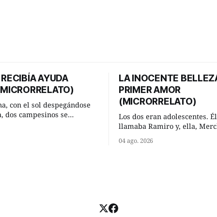
 RECIBÍA AYUDA
LA INOCENTE BELLEZ
 (MICRORRELATO)
PRIMER AMOR
(MICRORRELATO)
a, con el sol despegándose
ra, dos campesinos se
Los dos eran adolescentes. Él
n en un camino rural y se
llamaba Ramiro y, ella, Merc
 un momento a hablar. —
Habían acordado encontrarse
04 ago. 2026
 regar las remolachas,
domingo de verano, a las och
iso saber uno. —Eso
mañana en “La Herradura”. 
acer, Paco. ¿Cómo va ese
del río que debía este nombr
-se interesó el otro. —De
pronunciada curva que la cor
mejor
fluvial presentaba en aquel 
Habían dispuesto que