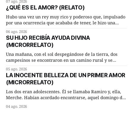
07 ago. 2026
cuarto de hora andando a buen paso. Cierta noche,
¿QUÉ ES EL AMOR? (RELATO)
terminada su jornada laboral caminaba él hacía su mísera
morada cundo comenzó a llover
Hubo una vez un rey muy rico y poderoso que, impulsado
por una ocurrencia que acababa de tener, le hizo una
inesperada pregunta al más sabio de sus consejeros: —
06 ago. 2026
Dime, hombre sabio, ¿qué es el amor según tú? Su
SU HIJO RECIBÍA AYUDA DIVINA
consejero, que era muy prudente y astuto le respondió de
(MICRORRELATO)
inmediato:
Una mañana, con el sol despegándose de la tierra, dos
campesinos se encontraron en un camino rural y se
detuvieron un momento a hablar. —¿Vienes de regar las
05 ago. 2026
remolachas, Manuel? —quiso saber uno. —Eso acabo de
LA INOCENTE BELLEZA DE UN PRIMER AMOR
hacer, Paco. ¿Cómo va ese maíz tuyo? --se interesó el otro.
(MICRORRELATO)
—De momento mejor
Los dos eran adolescentes. Él se llamaba Ramiro y, ella,
Merche. Habían acordado encontrarse, aquel domingo de
verano, a las ocho de la mañana en “La Herradura”. Un
04 ago. 2026
lugar del río que debía este nombre a la pronunciada
curva que la corriente fluvial presentaba en aquel punto.
Habían dispuesto que