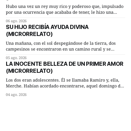
morada cundo comenzó a llover
Hubo una vez un rey muy rico y poderoso que, impulsado
por una ocurrencia que acababa de tener, le hizo una
inesperada pregunta al más sabio de sus consejeros: —
06 ago. 2026
Dime, hombre sabio, ¿qué es el amor según tú? Su
SU HIJO RECIBÍA AYUDA DIVINA
consejero, que era muy prudente y astuto le respondió de
(MICRORRELATO)
inmediato:
Una mañana, con el sol despegándose de la tierra, dos
campesinos se encontraron en un camino rural y se
detuvieron un momento a hablar. —¿Vienes de regar las
05 ago. 2026
remolachas, Manuel? —quiso saber uno. —Eso acabo de
LA INOCENTE BELLEZA DE UN PRIMER AMOR
hacer, Paco. ¿Cómo va ese maíz tuyo? --se interesó el otro.
(MICRORRELATO)
—De momento mejor
Los dos eran adolescentes. Él se llamaba Ramiro y, ella,
Merche. Habían acordado encontrarse, aquel domingo de
verano, a las ocho de la mañana en “La Herradura”. Un
04 ago. 2026
lugar del río que debía este nombre a la pronunciada
curva que la corriente fluvial presentaba en aquel punto.
Habían dispuesto que