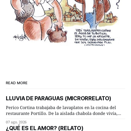
READ MORE
LLUVIA DE PARAGUAS (MICRORRELATO)
Perico Cortina trabajaba de lavaplatos en la cocina del
restaurante Portillo. De la aislada chabola donde vivía,
hasta su lugar de trabajo y viceversa le significaban tres
07 ago. 2026
cuarto de hora andando a buen paso. Cierta noche,
¿QUÉ ES EL AMOR? (RELATO)
terminada su jornada laboral caminaba él hacía su mísera