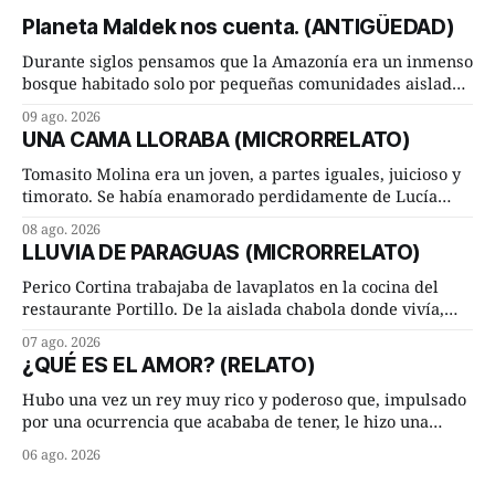
Planeta Maldek nos cuenta. (ANTIGÜEDAD)
Durante siglos pensamos que la Amazonía era un inmenso
bosque habitado solo por pequeñas comunidades aisladas.
Hoy, la ciencia acaba de demostrar que esa historia estaba
09 ago. 2026
incompleta. Un equipo internacional de arqueólogos,
UNA CAMA LLORABA (MICRORRELATO)
liderado por el investigador finlandés Martti Pärssinen,
de la Universidad de Helsinki, junto con especialistas de
Tomasito Molina era un joven, a partes iguales, juicioso y
Brasil y
timorato. Se había enamorado perdidamente de Lucía
Arriate y ella le correspondía. En los placeres de cama, a
08 ago. 2026
ambos les iba de maravilla. Pero mantenían absoluta
LLUVIA DE PARAGUAS (MICRORRELATO)
discrepancia en un deseo ineluctable por parte de ella.
Lucía Arriate quería que ellos
Perico Cortina trabajaba de lavaplatos en la cocina del
restaurante Portillo. De la aislada chabola donde vivía,
hasta su lugar de trabajo y viceversa le significaban tres
07 ago. 2026
cuarto de hora andando a buen paso. Cierta noche,
¿QUÉ ES EL AMOR? (RELATO)
terminada su jornada laboral caminaba él hacía su mísera
morada cundo comenzó a llover
Hubo una vez un rey muy rico y poderoso que, impulsado
por una ocurrencia que acababa de tener, le hizo una
inesperada pregunta al más sabio de sus consejeros: —
06 ago. 2026
Dime, hombre sabio, ¿qué es el amor según tú? Su
consejero, que era muy prudente y astuto le respondió de