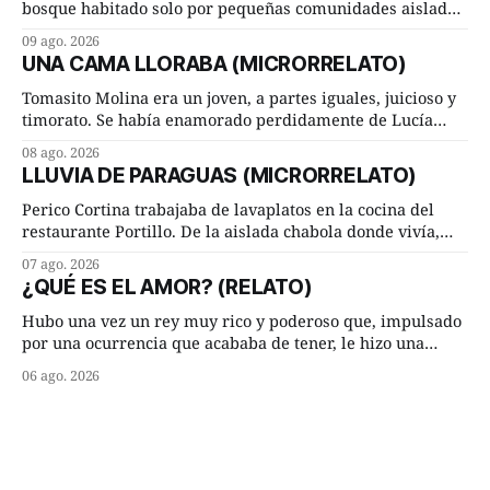
bosque habitado solo por pequeñas comunidades aisladas.
Hoy, la ciencia acaba de demostrar que esa historia estaba
09 ago. 2026
incompleta. Un equipo internacional de arqueólogos,
UNA CAMA LLORABA (MICRORRELATO)
liderado por el investigador finlandés Martti Pärssinen,
de la Universidad de Helsinki, junto con especialistas de
Tomasito Molina era un joven, a partes iguales, juicioso y
Brasil y
timorato. Se había enamorado perdidamente de Lucía
Arriate y ella le correspondía. En los placeres de cama, a
08 ago. 2026
ambos les iba de maravilla. Pero mantenían absoluta
LLUVIA DE PARAGUAS (MICRORRELATO)
discrepancia en un deseo ineluctable por parte de ella.
Lucía Arriate quería que ellos
Perico Cortina trabajaba de lavaplatos en la cocina del
restaurante Portillo. De la aislada chabola donde vivía,
hasta su lugar de trabajo y viceversa le significaban tres
07 ago. 2026
cuarto de hora andando a buen paso. Cierta noche,
¿QUÉ ES EL AMOR? (RELATO)
terminada su jornada laboral caminaba él hacía su mísera
morada cundo comenzó a llover
Hubo una vez un rey muy rico y poderoso que, impulsado
por una ocurrencia que acababa de tener, le hizo una
inesperada pregunta al más sabio de sus consejeros: —
06 ago. 2026
Dime, hombre sabio, ¿qué es el amor según tú? Su
consejero, que era muy prudente y astuto le respondió de
inmediato: