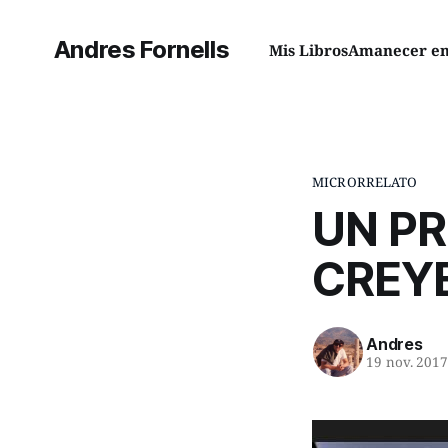
Andres Fornells
Mis Libros
Amanecer en 
MICRORRELATO
UN PR
CREY
Andres
19 nov. 201