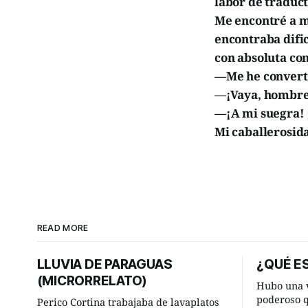
labor de traduct
Me encontré a m
encontraba dific
con absoluta con
—Me he converti
—¡Vaya, hombre!
—¡A mi suegra! 
Mi caballerosid
READ MORE
LLUVIA DE PARAGUAS
¿QUÉ ES
(MICRORRELATO)
Hubo una v
poderoso 
Perico Cortina trabajaba de lavaplatos