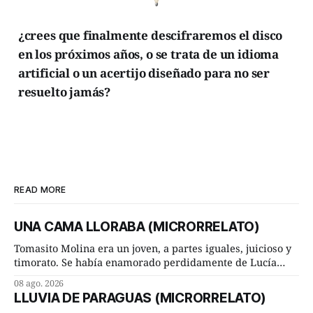
¿crees que finalmente descifraremos el disco
en los próximos años, o se trata de un idioma
artificial o un acertijo diseñado para no ser
resuelto jamás?
READ MORE
UNA CAMA LLORABA (MICRORRELATO)
Tomasito Molina era un joven, a partes iguales, juicioso y
timorato. Se había enamorado perdidamente de Lucía
Arriate y ella le correspondía. En los placeres de cama, a
08 ago. 2026
ambos les iba de maravilla. Pero mantenían absoluta
LLUVIA DE PARAGUAS (MICRORRELATO)
discrepancia en un deseo ineluctable por parte de ella.