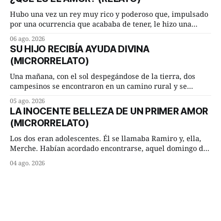
terminada su jornada laboral caminaba él hacía su mísera
morada cundo comenzó a llover
Hubo una vez un rey muy rico y poderoso que, impulsado
por una ocurrencia que acababa de tener, le hizo una
inesperada pregunta al más sabio de sus consejeros: —
06 ago. 2026
Dime, hombre sabio, ¿qué es el amor según tú? Su
SU HIJO RECIBÍA AYUDA DIVINA
consejero, que era muy prudente y astuto le respondió de
(MICRORRELATO)
inmediato:
Una mañana, con el sol despegándose de la tierra, dos
campesinos se encontraron en un camino rural y se
detuvieron un momento a hablar. —¿Vienes de regar las
05 ago. 2026
remolachas, Manuel? —quiso saber uno. —Eso acabo de
LA INOCENTE BELLEZA DE UN PRIMER AMOR
hacer, Paco. ¿Cómo va ese maíz tuyo? --se interesó el otro.
(MICRORRELATO)
—De momento mejor
Los dos eran adolescentes. Él se llamaba Ramiro y, ella,
Merche. Habían acordado encontrarse, aquel domingo de
verano, a las ocho de la mañana en “La Herradura”. Un
04 ago. 2026
lugar del río que debía este nombre a la pronunciada
curva que la corriente fluvial presentaba en aquel punto.
Habían dispuesto que