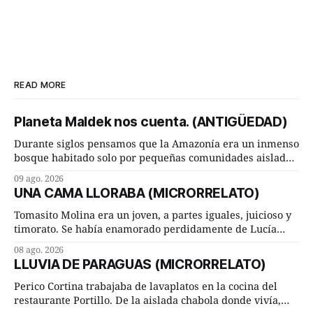
READ MORE
Planeta Maldek nos cuenta. (ANTIGÜEDAD)
Durante siglos pensamos que la Amazonía era un inmenso
bosque habitado solo por pequeñas comunidades aisladas.
Hoy, la ciencia acaba de demostrar que esa historia estaba
09 ago. 2026
incompleta. Un equipo internacional de arqueólogos,
UNA CAMA LLORABA (MICRORRELATO)
liderado por el investigador finlandés Martti Pärssinen,
de la Universidad de Helsinki, junto con especialistas de
Tomasito Molina era un joven, a partes iguales, juicioso y
Brasil y
timorato. Se había enamorado perdidamente de Lucía
Arriate y ella le correspondía. En los placeres de cama, a
08 ago. 2026
ambos les iba de maravilla. Pero mantenían absoluta
LLUVIA DE PARAGUAS (MICRORRELATO)
discrepancia en un deseo ineluctable por parte de ella.
Lucía Arriate quería que ellos
Perico Cortina trabajaba de lavaplatos en la cocina del
restaurante Portillo. De la aislada chabola donde vivía,