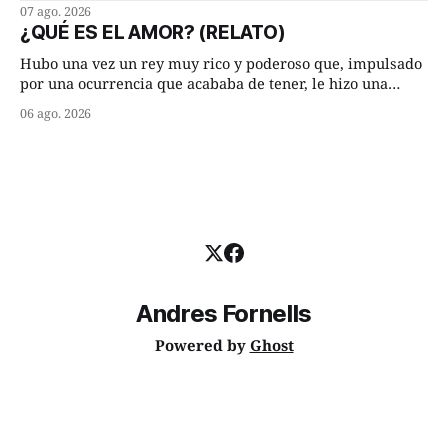
hasta su lugar de trabajo y viceversa le significaban tres
07 ago. 2026
cuarto de hora andando a buen paso. Cierta noche,
¿QUÉ ES EL AMOR? (RELATO)
terminada su jornada laboral caminaba él hacía su mísera
morada cundo comenzó a llover
Hubo una vez un rey muy rico y poderoso que, impulsado
por una ocurrencia que acababa de tener, le hizo una
inesperada pregunta al más sabio de sus consejeros: —
06 ago. 2026
Dime, hombre sabio, ¿qué es el amor según tú? Su
consejero, que era muy prudente y astuto le respondió de
inmediato:
Andres Fornells
Powered by
Ghost