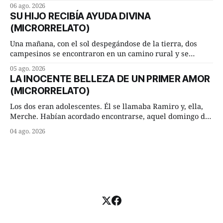
inesperada pregunta al más sabio de sus consejeros: —
06 ago. 2026
Dime, hombre sabio, ¿qué es el amor según tú? Su
SU HIJO RECIBÍA AYUDA DIVINA
consejero, que era muy prudente y astuto le respondió de
(MICRORRELATO)
inmediato:
Una mañana, con el sol despegándose de la tierra, dos
campesinos se encontraron en un camino rural y se
detuvieron un momento a hablar. —¿Vienes de regar las
05 ago. 2026
remolachas, Manuel? —quiso saber uno. —Eso acabo de
LA INOCENTE BELLEZA DE UN PRIMER AMOR
hacer, Paco. ¿Cómo va ese maíz tuyo? --se interesó el otro.
(MICRORRELATO)
—De momento mejor
Los dos eran adolescentes. Él se llamaba Ramiro y, ella,
Merche. Habían acordado encontrarse, aquel domingo de
verano, a las ocho de la mañana en “La Herradura”. Un
04 ago. 2026
lugar del río que debía este nombre a la pronunciada
curva que la corriente fluvial presentaba en aquel punto.
Habían dispuesto que