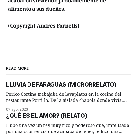
acabaron sirviendo probablemente de
alimento a sus dueños.
(Copyright Andrés Fornells)
READ MORE
LLUVIA DE PARAGUAS (MICRORRELATO)
Perico Cortina trabajaba de lavaplatos en la cocina del
restaurante Portillo. De la aislada chabola donde vivía,
hasta su lugar de trabajo y viceversa le significaban tres
07 ago. 2026
cuarto de hora andando a buen paso. Cierta noche,
¿QUÉ ES EL AMOR? (RELATO)
terminada su jornada laboral caminaba él hacía su mísera
morada cundo comenzó a llover
Hubo una vez un rey muy rico y poderoso que, impulsado
por una ocurrencia que acababa de tener, le hizo una