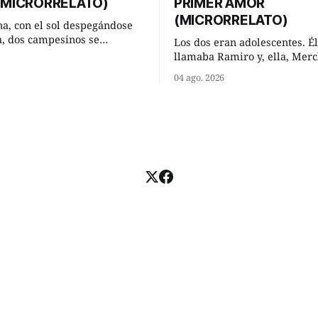
 (MICRORRELATO)
PRIMER AMOR
(MICRORRELATO)
a, con el sol despegándose
ra, dos campesinos se
Los dos eran adolescentes. Él
n en un camino rural y se
llamaba Ramiro y, ella, Merc
 un momento a hablar. —
Habían acordado encontrarse
04 ago. 2026
 regar las remolachas,
domingo de verano, a las och
iso saber uno. —Eso
mañana en “La Herradura”. 
acer, Paco. ¿Cómo va ese
del río que debía este nombr
-se interesó el otro. —De
pronunciada curva que la cor
mejor
fluvial presentaba en aquel 
Habían dispuesto que