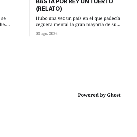
BASTA POR REY UN TUERTO
(RELATO)
 se
Hubo una vez un país en el que padecía
he.
ceguera mental la gran mayoría de sus
, aquel
habitantes. Debido a esta deficiencia,
03 ago. 2026
o de la
multitud de ciegos mentales valiéndose
Un lugar
de ser muy superiores en número a los
e a la
que no padecían ninguna dificultad
riente
visual, decidieron que, para gobernar
punto.
sus vidas bastaría y sobraría con
Powered by
Ghost