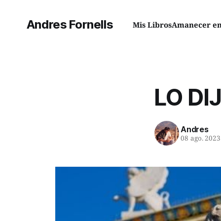
Andres Fornells
Mis Libros
Amanecer en 
LO DI
Andres
08 ago. 2023