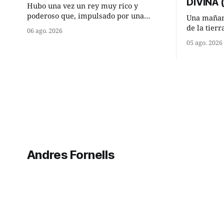
DIVINA
Hubo una vez un rey muy rico y
poderoso que, impulsado por una
Una mañan
ocurrencia que acababa de tener, le
de la tier
06 ago. 2026
hizo una inesperada pregunta al más
encontraro
05 ago. 2026
sabio de sus consejeros: —Dime,
detuvieron
hombre sabio, ¿qué es el amor según
¿Vienes de
tú? Su consejero, que era muy prudente
Manuel? —qu
y astuto le respondió de inmediato:
acabo de h
maíz tuyo? -
momento 
Andres Fornells