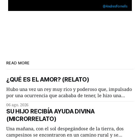
READ MORE
¿QUÉ ES EL AMOR? (RELATO)
Hubo una vez un rey muy rico y poderoso que, impulsado
por una ocurrencia que acababa de tener, le hizo una
inesperada pregunta al más sabio de sus consejeros: —
06 ago. 2026
Dime, hombre sabio, ¿qué es el amor según tú? Su
SU HIJO RECIBÍA AYUDA DIVINA
consejero, que era muy prudente y astuto le respondió de
(MICRORRELATO)
inmediato:
Una mañana, con el sol despegándose de la tierra, dos
campesinos se encontraron en un camino rural y se