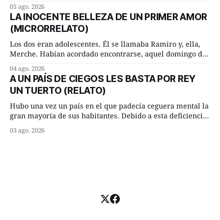
detuvieron un momento a hablar. —¿Vienes de regar las
05 ago. 2026
remolachas, Manuel? —quiso saber uno. —Eso acabo de
LA INOCENTE BELLEZA DE UN PRIMER AMOR
hacer, Paco. ¿Cómo va ese maíz tuyo? --se interesó el otro.
(MICRORRELATO)
—De momento mejor
Los dos eran adolescentes. Él se llamaba Ramiro y, ella,
Merche. Habían acordado encontrarse, aquel domingo de
verano, a las ocho de la mañana en “La Herradura”. Un
04 ago. 2026
lugar del río que debía este nombre a la pronunciada
A UN PAÍS DE CIEGOS LES BASTA POR REY
curva que la corriente fluvial presentaba en aquel punto.
UN TUERTO (RELATO)
Habían dispuesto que
Hubo una vez un país en el que padecía ceguera mental la
gran mayoría de sus habitantes. Debido a esta deficiencia,
multitud de ciegos mentales valiéndose de ser muy
03 ago. 2026
superiores en número a los que no padecían ninguna
dificultad visual, decidieron que, para gobernar sus vidas
bastaría y sobraría con