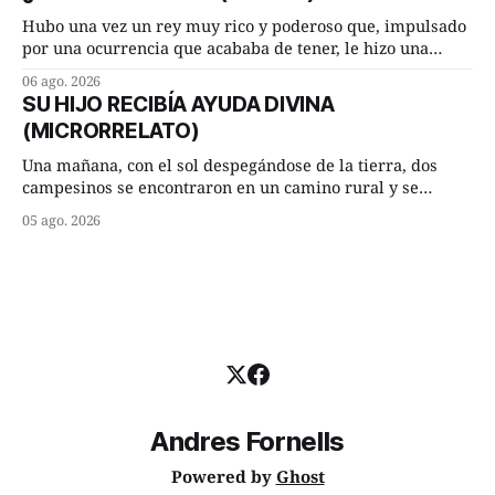
terminada su jornada laboral caminaba él hacía su mísera
morada cundo comenzó a llover
Hubo una vez un rey muy rico y poderoso que, impulsado
por una ocurrencia que acababa de tener, le hizo una
inesperada pregunta al más sabio de sus consejeros: —
06 ago. 2026
Dime, hombre sabio, ¿qué es el amor según tú? Su
SU HIJO RECIBÍA AYUDA DIVINA
consejero, que era muy prudente y astuto le respondió de
(MICRORRELATO)
inmediato:
Una mañana, con el sol despegándose de la tierra, dos
campesinos se encontraron en un camino rural y se
detuvieron un momento a hablar. —¿Vienes de regar las
05 ago. 2026
remolachas, Manuel? —quiso saber uno. —Eso acabo de
hacer, Paco. ¿Cómo va ese maíz tuyo? --se interesó el otro.
—De momento mejor
Andres Fornells
Powered by
Ghost