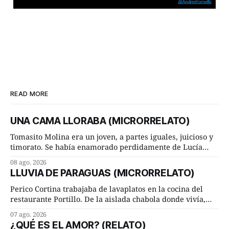
READ MORE
UNA CAMA LLORABA (MICRORRELATO)
Tomasito Molina era un joven, a partes iguales, juicioso y
timorato. Se había enamorado perdidamente de Lucía
Arriate y ella le correspondía. En los placeres de cama, a
08 ago. 2026
ambos les iba de maravilla. Pero mantenían absoluta
LLUVIA DE PARAGUAS (MICRORRELATO)
discrepancia en un deseo ineluctable por parte de ella.
Lucía Arriate quería que ellos
Perico Cortina trabajaba de lavaplatos en la cocina del
restaurante Portillo. De la aislada chabola donde vivía,
hasta su lugar de trabajo y viceversa le significaban tres
07 ago. 2026
cuarto de hora andando a buen paso. Cierta noche,
¿QUÉ ES EL AMOR? (RELATO)