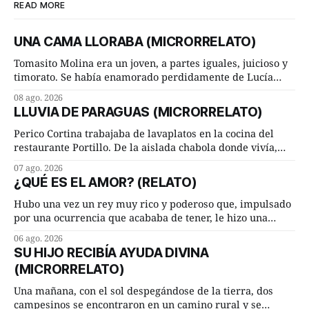
READ MORE
UNA CAMA LLORABA (MICRORRELATO)
Tomasito Molina era un joven, a partes iguales, juicioso y
timorato. Se había enamorado perdidamente de Lucía
Arriate y ella le correspondía. En los placeres de cama, a
08 ago. 2026
ambos les iba de maravilla. Pero mantenían absoluta
LLUVIA DE PARAGUAS (MICRORRELATO)
discrepancia en un deseo ineluctable por parte de ella.
Lucía Arriate quería que ellos
Perico Cortina trabajaba de lavaplatos en la cocina del
restaurante Portillo. De la aislada chabola donde vivía,
hasta su lugar de trabajo y viceversa le significaban tres
07 ago. 2026
cuarto de hora andando a buen paso. Cierta noche,
¿QUÉ ES EL AMOR? (RELATO)
terminada su jornada laboral caminaba él hacía su mísera
morada cundo comenzó a llover
Hubo una vez un rey muy rico y poderoso que, impulsado
por una ocurrencia que acababa de tener, le hizo una
inesperada pregunta al más sabio de sus consejeros: —
06 ago. 2026
Dime, hombre sabio, ¿qué es el amor según tú? Su
SU HIJO RECIBÍA AYUDA DIVINA
consejero, que era muy prudente y astuto le respondió de
(MICRORRELATO)
inmediato:
Una mañana, con el sol despegándose de la tierra, dos
campesinos se encontraron en un camino rural y se