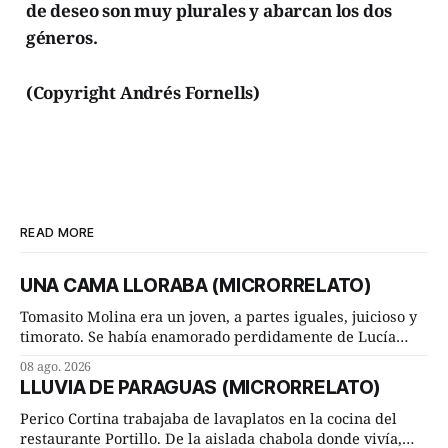
de deseo son muy plurales y abarcan los dos
géneros.
(Copyright Andrés Fornells)
READ MORE
UNA CAMA LLORABA (MICRORRELATO)
Tomasito Molina era un joven, a partes iguales, juicioso y
timorato. Se había enamorado perdidamente de Lucía
Arriate y ella le correspondía. En los placeres de cama, a
08 ago. 2026
ambos les iba de maravilla. Pero mantenían absoluta
LLUVIA DE PARAGUAS (MICRORRELATO)
discrepancia en un deseo ineluctable por parte de ella.
Lucía Arriate quería que ellos
Perico Cortina trabajaba de lavaplatos en la cocina del
restaurante Portillo. De la aislada chabola donde vivía,