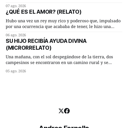
hasta su lugar de trabajo y viceversa le significaban tres
07 ago. 2026
cuarto de hora andando a buen paso. Cierta noche,
¿QUÉ ES EL AMOR? (RELATO)
terminada su jornada laboral caminaba él hacía su mísera
morada cundo comenzó a llover
Hubo una vez un rey muy rico y poderoso que, impulsado
por una ocurrencia que acababa de tener, le hizo una
inesperada pregunta al más sabio de sus consejeros: —
06 ago. 2026
Dime, hombre sabio, ¿qué es el amor según tú? Su
SU HIJO RECIBÍA AYUDA DIVINA
consejero, que era muy prudente y astuto le respondió de
(MICRORRELATO)
inmediato:
Una mañana, con el sol despegándose de la tierra, dos
campesinos se encontraron en un camino rural y se
detuvieron un momento a hablar. —¿Vienes de regar las
05 ago. 2026
remolachas, Manuel? —quiso saber uno. —Eso acabo de
hacer, Paco. ¿Cómo va ese maíz tuyo? --se interesó el otro.
—De momento mejor