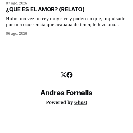
hasta su lugar de trabajo y viceversa le significaban tres
07 ago. 2026
cuarto de hora andando a buen paso. Cierta noche,
¿QUÉ ES EL AMOR? (RELATO)
terminada su jornada laboral caminaba él hacía su mísera
morada cundo comenzó a llover
Hubo una vez un rey muy rico y poderoso que, impulsado
por una ocurrencia que acababa de tener, le hizo una
inesperada pregunta al más sabio de sus consejeros: —
06 ago. 2026
Dime, hombre sabio, ¿qué es el amor según tú? Su
consejero, que era muy prudente y astuto le respondió de
inmediato:
Andres Fornells
Powered by
Ghost