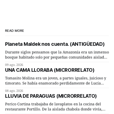
READ MORE
Planeta Maldek nos cuenta. (ANTIGÜEDAD)
Durante siglos pensamos que la Amazonía era un inmenso
bosque habitado solo por pequeñas comunidades aisladas.
Hoy, la ciencia acaba de demostrar que esa historia estaba
09 ago. 2026
incompleta. Un equipo internacional de arqueólogos,
UNA CAMA LLORABA (MICRORRELATO)
liderado por el investigador finlandés Martti Pärssinen,
de la Universidad de Helsinki, junto con especialistas de
Tomasito Molina era un joven, a partes iguales, juicioso y
Brasil y
timorato. Se había enamorado perdidamente de Lucía
Arriate y ella le correspondía. En los placeres de cama, a
08 ago. 2026
ambos les iba de maravilla. Pero mantenían absoluta
LLUVIA DE PARAGUAS (MICRORRELATO)
discrepancia en un deseo ineluctable por parte de ella.
Lucía Arriate quería que ellos
Perico Cortina trabajaba de lavaplatos en la cocina del
restaurante Portillo. De la aislada chabola donde vivía,