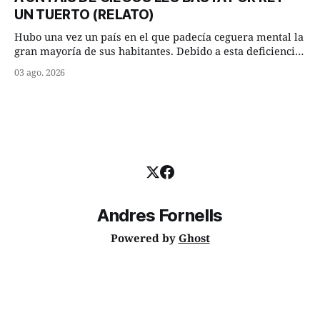
curva que la corriente fluvial presentaba en aquel punto.
UN TUERTO (RELATO)
Habían dispuesto que
Hubo una vez un país en el que padecía ceguera mental la
gran mayoría de sus habitantes. Debido a esta deficiencia,
multitud de ciegos mentales valiéndose de ser muy
03 ago. 2026
superiores en número a los que no padecían ninguna
dificultad visual, decidieron que, para gobernar sus vidas
bastaría y sobraría con
Andres Fornells
Powered by
Ghost