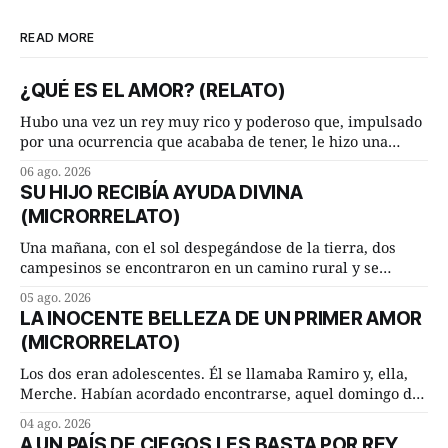
READ MORE
¿QUÉ ES EL AMOR? (RELATO)
Hubo una vez un rey muy rico y poderoso que, impulsado
por una ocurrencia que acababa de tener, le hizo una
inesperada pregunta al más sabio de sus consejeros: —
06 ago. 2026
Dime, hombre sabio, ¿qué es el amor según tú? Su
SU HIJO RECIBÍA AYUDA DIVINA
consejero, que era muy prudente y astuto le respondió de
(MICRORRELATO)
inmediato:
Una mañana, con el sol despegándose de la tierra, dos
campesinos se encontraron en un camino rural y se
detuvieron un momento a hablar. —¿Vienes de regar las
05 ago. 2026
remolachas, Manuel? —quiso saber uno. —Eso acabo de
LA INOCENTE BELLEZA DE UN PRIMER AMOR
hacer, Paco. ¿Cómo va ese maíz tuyo? --se interesó el otro.
(MICRORRELATO)
—De momento mejor
Los dos eran adolescentes. Él se llamaba Ramiro y, ella,
Merche. Habían acordado encontrarse, aquel domingo de
verano, a las ocho de la mañana en “La Herradura”. Un
04 ago. 2026
lugar del río que debía este nombre a la pronunciada
A UN PAÍS DE CIEGOS LES BASTA POR REY