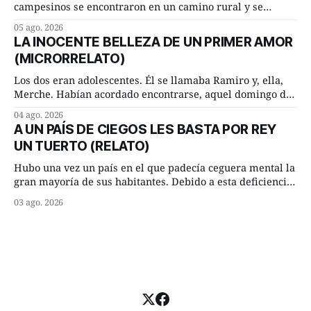
campesinos se encontraron en un camino rural y se
detuvieron un momento a hablar. —¿Vienes de regar las
05 ago. 2026
remolachas, Manuel? —quiso saber uno. —Eso acabo de
LA INOCENTE BELLEZA DE UN PRIMER AMOR
hacer, Paco. ¿Cómo va ese maíz tuyo? --se interesó el otro.
(MICRORRELATO)
—De momento mejor
Los dos eran adolescentes. Él se llamaba Ramiro y, ella,
Merche. Habían acordado encontrarse, aquel domingo de
verano, a las ocho de la mañana en “La Herradura”. Un
04 ago. 2026
lugar del río que debía este nombre a la pronunciada
A UN PAÍS DE CIEGOS LES BASTA POR REY
curva que la corriente fluvial presentaba en aquel punto.
UN TUERTO (RELATO)
Habían dispuesto que
Hubo una vez un país en el que padecía ceguera mental la
gran mayoría de sus habitantes. Debido a esta deficiencia,
multitud de ciegos mentales valiéndose de ser muy
03 ago. 2026
superiores en número a los que no padecían ninguna
dificultad visual, decidieron que, para gobernar sus vidas
bastaría y sobraría con