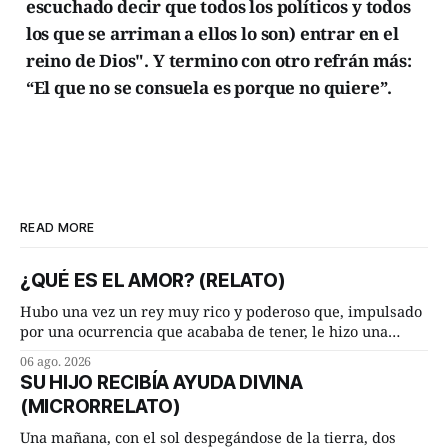
escuchado decir que todos los políticos y todos
los que se arriman a ellos lo son) entrar en el
reino de Dios". Y termino con otro refrán más:
“El que no se consuela es porque no quiere”.
READ MORE
¿QUÉ ES EL AMOR? (RELATO)
Hubo una vez un rey muy rico y poderoso que, impulsado
por una ocurrencia que acababa de tener, le hizo una
inesperada pregunta al más sabio de sus consejeros: —
06 ago. 2026
Dime, hombre sabio, ¿qué es el amor según tú? Su
SU HIJO RECIBÍA AYUDA DIVINA
consejero, que era muy prudente y astuto le respondió de
(MICRORRELATO)
inmediato:
Una mañana, con el sol despegándose de la tierra, dos