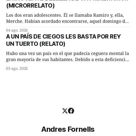
hacer, Paco. ¿Cómo va ese maíz tuyo? --se interesó el otro.
(MICRORRELATO)
—De momento mejor
Los dos eran adolescentes. Él se llamaba Ramiro y, ella,
Merche. Habían acordado encontrarse, aquel domingo de
verano, a las ocho de la mañana en “La Herradura”. Un
04 ago. 2026
lugar del río que debía este nombre a la pronunciada
A UN PAÍS DE CIEGOS LES BASTA POR REY
curva que la corriente fluvial presentaba en aquel punto.
UN TUERTO (RELATO)
Habían dispuesto que
Hubo una vez un país en el que padecía ceguera mental la
gran mayoría de sus habitantes. Debido a esta deficiencia,
multitud de ciegos mentales valiéndose de ser muy
03 ago. 2026
superiores en número a los que no padecían ninguna
dificultad visual, decidieron que, para gobernar sus vidas
bastaría y sobraría con
Andres Fornells