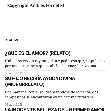
(Copyright Andrés Fornells)
READ MORE
¿QUÉ ES EL AMOR? (RELATO)
Hubo una vez un rey muy rico y poderoso que, impulsado
por una ocurrencia que acababa de tener, le hizo una
inesperada pregunta al más sabio de sus consejeros: —
06 ago. 2026
Dime, hombre sabio, ¿qué es el amor según tú? Su
SU HIJO RECIBÍA AYUDA DIVINA
consejero, que era muy prudente y astuto le respondió de
(MICRORRELATO)
inmediato:
Una mañana, con el sol despegándose de la tierra, dos
campesinos se encontraron en un camino rural y se
detuvieron un momento a hablar. —¿Vienes de regar las
05 ago. 2026
remolachas, Manuel? —quiso saber uno. —Eso acabo de
LA INOCENTE BELLEZA DE UN PRIMER AMOR