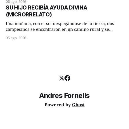
06 ago. 2026
Dime, hombre sabio, ¿qué es el amor según tú? Su
SU HIJO RECIBÍA AYUDA DIVINA
consejero, que era muy prudente y astuto le respondió de
(MICRORRELATO)
inmediato:
Una mañana, con el sol despegándose de la tierra, dos
campesinos se encontraron en un camino rural y se
detuvieron un momento a hablar. —¿Vienes de regar las
05 ago. 2026
remolachas, Manuel? —quiso saber uno. —Eso acabo de
hacer, Paco. ¿Cómo va ese maíz tuyo? --se interesó el otro.
—De momento mejor
Andres Fornells
Powered by
Ghost