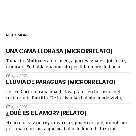
READ MORE
UNA CAMA LLORABA (MICRORRELATO)
Tomasito Molina era un joven, a partes iguales, juicioso y
timorato. Se había enamorado perdidamente de Lucía
Arriate y ella le correspondía. En los placeres de cama, a
08 ago. 2026
ambos les iba de maravilla. Pero mantenían absoluta
LLUVIA DE PARAGUAS (MICRORRELATO)
discrepancia en un deseo ineluctable por parte de ella.
Lucía Arriate quería que ellos
Perico Cortina trabajaba de lavaplatos en la cocina del
restaurante Portillo. De la aislada chabola donde vivía,
hasta su lugar de trabajo y viceversa le significaban tres
07 ago. 2026
cuarto de hora andando a buen paso. Cierta noche,
¿QUÉ ES EL AMOR? (RELATO)
terminada su jornada laboral caminaba él hacía su mísera
morada cundo comenzó a llover
Hubo una vez un rey muy rico y poderoso que, impulsado
por una ocurrencia que acababa de tener, le hizo una
inesperada pregunta al más sabio de sus consejeros: —