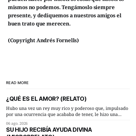
mismos no podemos. Tengámoslo siempre
presente, y dediquemos a nuestros amigos el
buen trato que merecen.
(Copyright Andrés Fornells)
READ MORE
¿QUÉ ES EL AMOR? (RELATO)
Hubo una vez un rey muy rico y poderoso que, impulsado
por una ocurrencia que acababa de tener, le hizo una
inesperada pregunta al más sabio de sus consejeros: —
06 ago. 2026
Dime, hombre sabio, ¿qué es el amor según tú? Su
SU HIJO RECIBÍA AYUDA DIVINA
consejero, que era muy prudente y astuto le respondió de