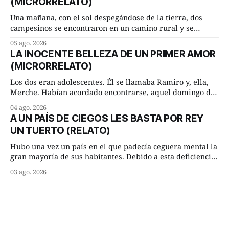
(MICRORRELATO)
inmediato:
Una mañana, con el sol despegándose de la tierra, dos
campesinos se encontraron en un camino rural y se
detuvieron un momento a hablar. —¿Vienes de regar las
05 ago. 2026
remolachas, Manuel? —quiso saber uno. —Eso acabo de
LA INOCENTE BELLEZA DE UN PRIMER AMOR
hacer, Paco. ¿Cómo va ese maíz tuyo? --se interesó el otro.
(MICRORRELATO)
—De momento mejor
Los dos eran adolescentes. Él se llamaba Ramiro y, ella,
Merche. Habían acordado encontrarse, aquel domingo de
verano, a las ocho de la mañana en “La Herradura”. Un
04 ago. 2026
lugar del río que debía este nombre a la pronunciada
A UN PAÍS DE CIEGOS LES BASTA POR REY
curva que la corriente fluvial presentaba en aquel punto.
UN TUERTO (RELATO)
Habían dispuesto que
Hubo una vez un país en el que padecía ceguera mental la
gran mayoría de sus habitantes. Debido a esta deficiencia,
multitud de ciegos mentales valiéndose de ser muy
03 ago. 2026
superiores en número a los que no padecían ninguna
dificultad visual, decidieron que, para gobernar sus vidas
bastaría y sobraría con