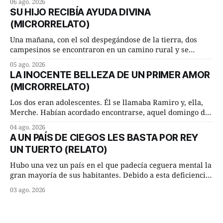
06 ago. 2026
Dime, hombre sabio, ¿qué es el amor según tú? Su
SU HIJO RECIBÍA AYUDA DIVINA
consejero, que era muy prudente y astuto le respondió de
(MICRORRELATO)
inmediato:
Una mañana, con el sol despegándose de la tierra, dos
campesinos se encontraron en un camino rural y se
detuvieron un momento a hablar. —¿Vienes de regar las
05 ago. 2026
remolachas, Manuel? —quiso saber uno. —Eso acabo de
LA INOCENTE BELLEZA DE UN PRIMER AMOR
hacer, Paco. ¿Cómo va ese maíz tuyo? --se interesó el otro.
(MICRORRELATO)
—De momento mejor
Los dos eran adolescentes. Él se llamaba Ramiro y, ella,
Merche. Habían acordado encontrarse, aquel domingo de
verano, a las ocho de la mañana en “La Herradura”. Un
04 ago. 2026
lugar del río que debía este nombre a la pronunciada
A UN PAÍS DE CIEGOS LES BASTA POR REY
curva que la corriente fluvial presentaba en aquel punto.
UN TUERTO (RELATO)
Habían dispuesto que
Hubo una vez un país en el que padecía ceguera mental la
gran mayoría de sus habitantes. Debido a esta deficiencia,
multitud de ciegos mentales valiéndose de ser muy
03 ago. 2026
superiores en número a los que no padecían ninguna
dificultad visual, decidieron que, para gobernar sus vidas
bastaría y sobraría con