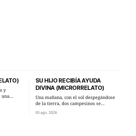
ELATO)
SU HIJO RECIBÍA AYUDA
DIVINA (MICRORRELATO)
o y
r una
Una mañana, con el sol despegándose
ner, le
de la tierra, dos campesinos se
a al más
encontraron en un camino rural y se
05 ago. 2026
detuvieron un momento a hablar. —
or según
¿Vienes de regar las remolachas,
Manuel? —quiso saber uno. —Eso
diato:
acabo de hacer, Paco. ¿Cómo va ese