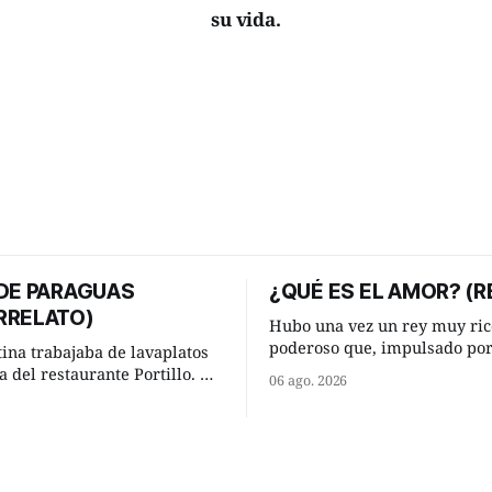
su vida.
 DE PARAGUAS
¿QUÉ ES EL AMOR? (R
RRELATO)
Hubo una vez un rey muy ric
poderoso que, impulsado po
tina trabajaba de lavaplatos
ocurrencia que acababa de te
a del restaurante Portillo. De
06 ago. 2026
hizo una inesperada pregunt
 chabola donde vivía, hasta su
sabio de sus consejeros: —Dime,
abajo y viceversa le
hombre sabio, ¿qué es el am
an tres cuarto de hora
tú? Su consejero, que era muy prudente
aso. Cierta noche,
y astuto le respondió de inme
su jornada laboral caminaba