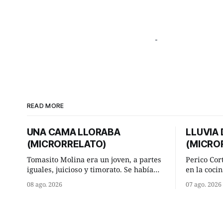
READ MORE
UNA CAMA LLORABA
LLUVIA
(MICRORRELATO)
(MICRO
Tomasito Molina era un joven, a partes
Perico Cor
iguales, juicioso y timorato. Se había
en la cocin
enamorado perdidamente de Lucía
la aislada
08 ago. 2026
07 ago. 2026
Arriate y ella le correspondía. En los
lugar de tr
placeres de cama, a ambos les iba de
significab
maravilla. Pero mantenían absoluta
andando a buen p
discrepancia en un deseo ineluctable
terminada 