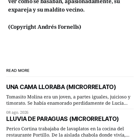
ver como se basaban, apasionadamente, su
expareja y su maldito vecino.
(Copyright Andrés Fornells)
READ MORE
UNA CAMA LLORABA (MICRORRELATO)
Tomasito Molina era un joven, a partes iguales, juicioso y
timorato. Se había enamorado perdidamente de Lucía
Arriate y ella le correspondía. En los placeres de cama, a
08 ago. 2026
ambos les iba de maravilla. Pero mantenían absoluta
LLUVIA DE PARAGUAS (MICRORRELATO)
discrepancia en un deseo ineluctable por parte de ella.
Lucía Arriate quería que ellos
Perico Cortina trabajaba de lavaplatos en la cocina del
restaurante Portillo. De la aislada chabola donde vivía,