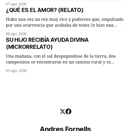
hasta su lugar de trabajo y viceversa le significaban tres
07 ago. 2026
cuarto de hora andando a buen paso. Cierta noche,
¿QUÉ ES EL AMOR? (RELATO)
terminada su jornada laboral caminaba él hacía su mísera
morada cundo comenzó a llover
Hubo una vez un rey muy rico y poderoso que, impulsado
por una ocurrencia que acababa de tener, le hizo una
inesperada pregunta al más sabio de sus consejeros: —
06 ago. 2026
Dime, hombre sabio, ¿qué es el amor según tú? Su
SU HIJO RECIBÍA AYUDA DIVINA
consejero, que era muy prudente y astuto le respondió de
(MICRORRELATO)
inmediato:
Una mañana, con el sol despegándose de la tierra, dos
campesinos se encontraron en un camino rural y se
detuvieron un momento a hablar. —¿Vienes de regar las
05 ago. 2026
remolachas, Manuel? —quiso saber uno. —Eso acabo de
hacer, Paco. ¿Cómo va ese maíz tuyo? --se interesó el otro.
—De momento mejor
Andres Fornells