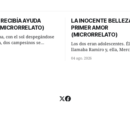
 RECIBÍA AYUDA
LA INOCENTE BELLEZ
 (MICRORRELATO)
PRIMER AMOR
(MICRORRELATO)
a, con el sol despegándose
ra, dos campesinos se
Los dos eran adolescentes. Él
n en un camino rural y se
llamaba Ramiro y, ella, Merc
 un momento a hablar. —
Habían acordado encontrarse
04 ago. 2026
 regar las remolachas,
domingo de verano, a las och
iso saber uno. —Eso
mañana en “La Herradura”. 
acer, Paco. ¿Cómo va ese
del río que debía este nombr
-se interesó el otro. —De
pronunciada curva que la cor
mejor
fluvial presentaba en aquel 
Habían dispuesto que