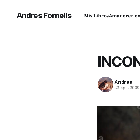
Andres Fornells
Mis Libros
Amanecer en 
INCO
Andres
22 ago. 2009