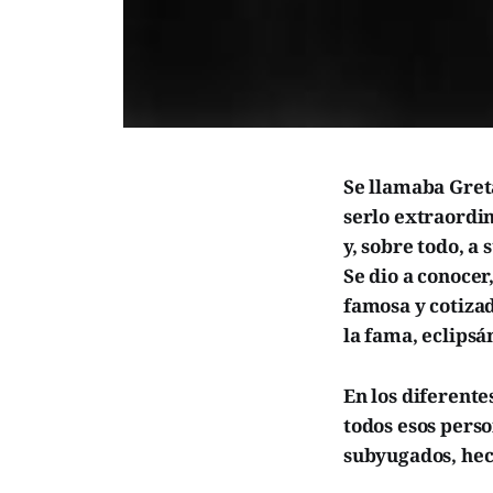
Se llamaba Greta
serlo extraordi
y, sobre todo, a
Se dio a conocer
famosa y cotiza
la fama, eclipsá
En los diferente
todos esos pers
subyugados, hec