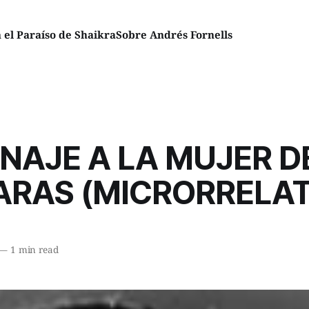
el Paraíso de Shaikra
Sobre Andrés Fornells
AJE A LA MUJER D
ARAS (MICRORRELA
—
1 min read