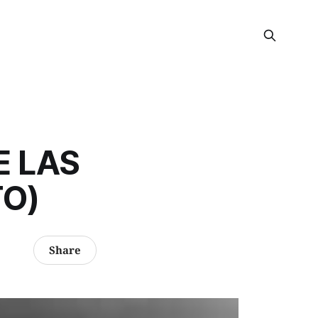
E LAS
TO)
Share