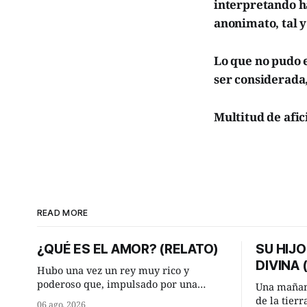
interpretando ha
anonimato, tal 
Lo que no pudo e
ser considerada,
Multitud de afic
READ MORE
¿QUÉ ES EL AMOR? (RELATO)
SU HIJO
DIVINA
Hubo una vez un rey muy rico y
poderoso que, impulsado por una
Una mañan
ocurrencia que acababa de tener, le
de la tier
06 ago. 2026