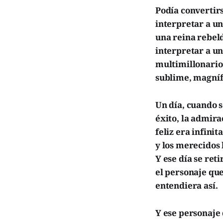
Podía convertirs
interpretar a un
una reina rebeld
interpretar a u
multimillonario,
sublime, magníf
Un día, cuando s
éxito, la admira
feliz era infini
y los merecidos
Y ese día se reti
el personaje que
entendiera así.
Y ese personaje 