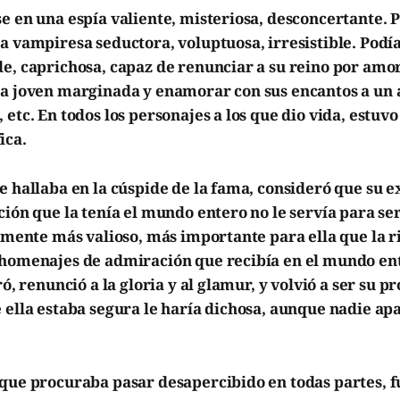
e en una espía valiente, misteriosa, desconcertante. 
a vampiresa seductora, voluptuosa, irresistible. Podí
e, caprichosa, capaz de renunciar a su reino por amor
na joven marginada y enamorar con sus encantos a un
 etc. En todos los personajes a los que dio vida, estuvo
ica.
e hallaba en la cúspide de la fama, consideró que su 
ción que la tenía el mundo entero no le servía para ser 
tamente más valioso, más importante para ella que la r
 homenajes de admiración que recibía en el mundo en
ró, renunció a la gloria y al glamur, y volvió a ser su p
 ella estaba segura le haría dichosa, aunque nadie apar
que procuraba pasar desapercibido en todas partes, f