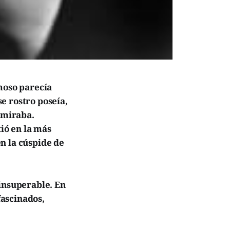
moso parecía
e rostro poseía,
s miraba.
tió en la más
n la cúspide de
 insuperable. En
ascinados,