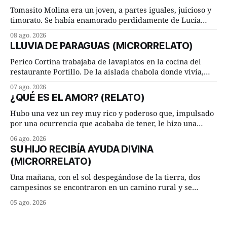
Tomasito Molina era un joven, a partes iguales, juicioso y
timorato. Se había enamorado perdidamente de Lucía
Arriate y ella le correspondía. En los placeres de cama, a
08 ago. 2026
ambos les iba de maravilla. Pero mantenían absoluta
LLUVIA DE PARAGUAS (MICRORRELATO)
discrepancia en un deseo ineluctable por parte de ella.
Lucía Arriate quería que ellos
Perico Cortina trabajaba de lavaplatos en la cocina del
restaurante Portillo. De la aislada chabola donde vivía,
hasta su lugar de trabajo y viceversa le significaban tres
07 ago. 2026
cuarto de hora andando a buen paso. Cierta noche,
¿QUÉ ES EL AMOR? (RELATO)
terminada su jornada laboral caminaba él hacía su mísera
morada cundo comenzó a llover
Hubo una vez un rey muy rico y poderoso que, impulsado
por una ocurrencia que acababa de tener, le hizo una
inesperada pregunta al más sabio de sus consejeros: —
06 ago. 2026
Dime, hombre sabio, ¿qué es el amor según tú? Su
SU HIJO RECIBÍA AYUDA DIVINA
consejero, que era muy prudente y astuto le respondió de
(MICRORRELATO)
inmediato:
Una mañana, con el sol despegándose de la tierra, dos
campesinos se encontraron en un camino rural y se
detuvieron un momento a hablar. —¿Vienes de regar las
05 ago. 2026
remolachas, Manuel? —quiso saber uno. —Eso acabo de
hacer, Paco. ¿Cómo va ese maíz tuyo? --se interesó el otro.