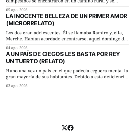
campesinos se encontraron en un camino rural y se
detuvieron un momento a hablar. —¿Vienes de regar las
05 ago. 2026
remolachas, Manuel? —quiso saber uno. —Eso acabo de
LA INOCENTE BELLEZA DE UN PRIMER AMOR
hacer, Paco. ¿Cómo va ese maíz tuyo? --se interesó el otro.
(MICRORRELATO)
—De momento mejor
Los dos eran adolescentes. Él se llamaba Ramiro y, ella,
Merche. Habían acordado encontrarse, aquel domingo de
verano, a las ocho de la mañana en “La Herradura”. Un
04 ago. 2026
lugar del río que debía este nombre a la pronunciada
A UN PAÍS DE CIEGOS LES BASTA POR REY
curva que la corriente fluvial presentaba en aquel punto.
UN TUERTO (RELATO)
Habían dispuesto que
Hubo una vez un país en el que padecía ceguera mental la
gran mayoría de sus habitantes. Debido a esta deficiencia,
multitud de ciegos mentales valiéndose de ser muy
03 ago. 2026
superiores en número a los que no padecían ninguna
dificultad visual, decidieron que, para gobernar sus vidas
bastaría y sobraría con