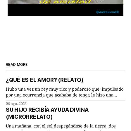
READ MORE
¿QUÉ ES EL AMOR? (RELATO)
Hubo una vez un rey muy rico y poderoso que, impulsado
por una ocurrencia que acababa de tener, le hizo una
inesperada pregunta al más sabio de sus consejeros: —
06 ago. 2026
Dime, hombre sabio, ¿qué es el amor según tú? Su
SU HIJO RECIBÍA AYUDA DIVINA
consejero, que era muy prudente y astuto le respondió de
(MICRORRELATO)
inmediato:
Una mañana, con el sol despegándose de la tierra, dos