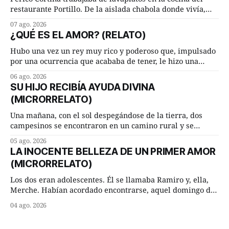
restaurante Portillo. De la aislada chabola donde vivía,
hasta su lugar de trabajo y viceversa le significaban tres
07 ago. 2026
cuarto de hora andando a buen paso. Cierta noche,
¿QUÉ ES EL AMOR? (RELATO)
terminada su jornada laboral caminaba él hacía su mísera
morada cundo comenzó a llover
Hubo una vez un rey muy rico y poderoso que, impulsado
por una ocurrencia que acababa de tener, le hizo una
inesperada pregunta al más sabio de sus consejeros: —
06 ago. 2026
Dime, hombre sabio, ¿qué es el amor según tú? Su
SU HIJO RECIBÍA AYUDA DIVINA
consejero, que era muy prudente y astuto le respondió de
(MICRORRELATO)
inmediato:
Una mañana, con el sol despegándose de la tierra, dos
campesinos se encontraron en un camino rural y se
detuvieron un momento a hablar. —¿Vienes de regar las
05 ago. 2026
remolachas, Manuel? —quiso saber uno. —Eso acabo de
LA INOCENTE BELLEZA DE UN PRIMER AMOR
hacer, Paco. ¿Cómo va ese maíz tuyo? --se interesó el otro.
(MICRORRELATO)
—De momento mejor
Los dos eran adolescentes. Él se llamaba Ramiro y, ella,
Merche. Habían acordado encontrarse, aquel domingo de
verano, a las ocho de la mañana en “La Herradura”. Un
04 ago. 2026
lugar del río que debía este nombre a la pronunciada
curva que la corriente fluvial presentaba en aquel punto.