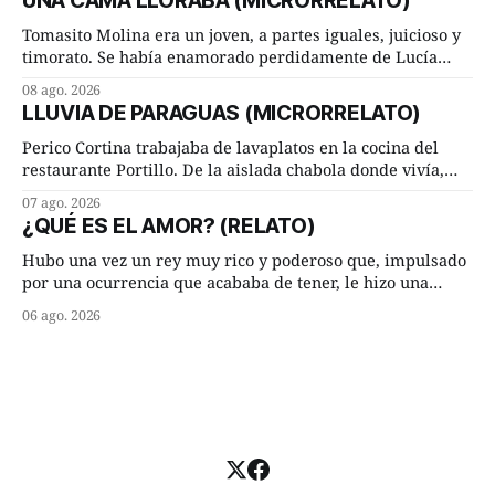
UNA CAMA LLORABA (MICRORRELATO)
liderado por el investigador finlandés Martti Pärssinen,
de la Universidad de Helsinki, junto con especialistas de
Tomasito Molina era un joven, a partes iguales, juicioso y
Brasil y
timorato. Se había enamorado perdidamente de Lucía
Arriate y ella le correspondía. En los placeres de cama, a
08 ago. 2026
ambos les iba de maravilla. Pero mantenían absoluta
LLUVIA DE PARAGUAS (MICRORRELATO)
discrepancia en un deseo ineluctable por parte de ella.
Lucía Arriate quería que ellos
Perico Cortina trabajaba de lavaplatos en la cocina del
restaurante Portillo. De la aislada chabola donde vivía,
hasta su lugar de trabajo y viceversa le significaban tres
07 ago. 2026
cuarto de hora andando a buen paso. Cierta noche,
¿QUÉ ES EL AMOR? (RELATO)
terminada su jornada laboral caminaba él hacía su mísera
morada cundo comenzó a llover
Hubo una vez un rey muy rico y poderoso que, impulsado
por una ocurrencia que acababa de tener, le hizo una
inesperada pregunta al más sabio de sus consejeros: —
06 ago. 2026
Dime, hombre sabio, ¿qué es el amor según tú? Su
consejero, que era muy prudente y astuto le respondió de
inmediato: