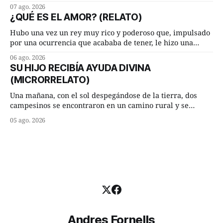
hasta su lugar de trabajo y viceversa le significaban tres
07 ago. 2026
cuarto de hora andando a buen paso. Cierta noche,
¿QUÉ ES EL AMOR? (RELATO)
terminada su jornada laboral caminaba él hacía su mísera
morada cundo comenzó a llover
Hubo una vez un rey muy rico y poderoso que, impulsado
por una ocurrencia que acababa de tener, le hizo una
inesperada pregunta al más sabio de sus consejeros: —
06 ago. 2026
Dime, hombre sabio, ¿qué es el amor según tú? Su
SU HIJO RECIBÍA AYUDA DIVINA
consejero, que era muy prudente y astuto le respondió de
(MICRORRELATO)
inmediato:
Una mañana, con el sol despegándose de la tierra, dos
campesinos se encontraron en un camino rural y se
detuvieron un momento a hablar. —¿Vienes de regar las
05 ago. 2026
remolachas, Manuel? —quiso saber uno. —Eso acabo de
hacer, Paco. ¿Cómo va ese maíz tuyo? --se interesó el otro.
—De momento mejor
Andres Fornells