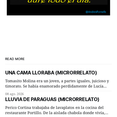
READ MORE
UNA CAMA LLORABA (MICRORRELATO)
Tomasito Molina era un joven, a partes iguales, juicioso y
timorato. Se había enamorado perdidamente de Lucía
Arriate y ella le correspondía. En los placeres de cama, a
08 ago. 2026
ambos les iba de maravilla. Pero mantenían absoluta
LLUVIA DE PARAGUAS (MICRORRELATO)
discrepancia en un deseo ineluctable por parte de ella.
Lucía Arriate quería que ellos
Perico Cortina trabajaba de lavaplatos en la cocina del
restaurante Portillo. De la aislada chabola donde vivía,