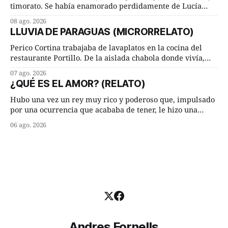
Brasil y
timorato. Se había enamorado perdidamente de Lucía
Arriate y ella le correspondía. En los placeres de cama, a
08 ago. 2026
ambos les iba de maravilla. Pero mantenían absoluta
LLUVIA DE PARAGUAS (MICRORRELATO)
discrepancia en un deseo ineluctable por parte de ella.
Lucía Arriate quería que ellos
Perico Cortina trabajaba de lavaplatos en la cocina del
restaurante Portillo. De la aislada chabola donde vivía,
hasta su lugar de trabajo y viceversa le significaban tres
07 ago. 2026
cuarto de hora andando a buen paso. Cierta noche,
¿QUÉ ES EL AMOR? (RELATO)
terminada su jornada laboral caminaba él hacía su mísera
morada cundo comenzó a llover
Hubo una vez un rey muy rico y poderoso que, impulsado
por una ocurrencia que acababa de tener, le hizo una
inesperada pregunta al más sabio de sus consejeros: —
06 ago. 2026
Dime, hombre sabio, ¿qué es el amor según tú? Su
consejero, que era muy prudente y astuto le respondió de
inmediato:
Andres Fornells