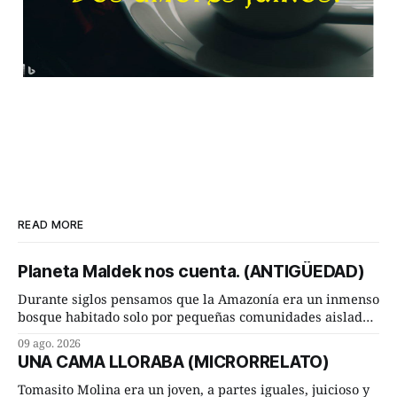
READ MORE
Planeta Maldek nos cuenta. (ANTIGÜEDAD)
Durante siglos pensamos que la Amazonía era un inmenso
bosque habitado solo por pequeñas comunidades aisladas.
Hoy, la ciencia acaba de demostrar que esa historia estaba
09 ago. 2026
incompleta. Un equipo internacional de arqueólogos,
UNA CAMA LLORABA (MICRORRELATO)
liderado por el investigador finlandés Martti Pärssinen,
de la Universidad de Helsinki, junto con especialistas de
Tomasito Molina era un joven, a partes iguales, juicioso y