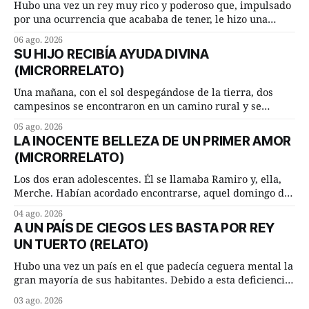
Hubo una vez un rey muy rico y poderoso que, impulsado
por una ocurrencia que acababa de tener, le hizo una
inesperada pregunta al más sabio de sus consejeros: —
06 ago. 2026
Dime, hombre sabio, ¿qué es el amor según tú? Su
SU HIJO RECIBÍA AYUDA DIVINA
consejero, que era muy prudente y astuto le respondió de
(MICRORRELATO)
inmediato:
Una mañana, con el sol despegándose de la tierra, dos
campesinos se encontraron en un camino rural y se
detuvieron un momento a hablar. —¿Vienes de regar las
05 ago. 2026
remolachas, Manuel? —quiso saber uno. —Eso acabo de
LA INOCENTE BELLEZA DE UN PRIMER AMOR
hacer, Paco. ¿Cómo va ese maíz tuyo? --se interesó el otro.
(MICRORRELATO)
—De momento mejor
Los dos eran adolescentes. Él se llamaba Ramiro y, ella,
Merche. Habían acordado encontrarse, aquel domingo de
verano, a las ocho de la mañana en “La Herradura”. Un
04 ago. 2026
lugar del río que debía este nombre a la pronunciada
A UN PAÍS DE CIEGOS LES BASTA POR REY
curva que la corriente fluvial presentaba en aquel punto.
UN TUERTO (RELATO)
Habían dispuesto que
Hubo una vez un país en el que padecía ceguera mental la
gran mayoría de sus habitantes. Debido a esta deficiencia,
multitud de ciegos mentales valiéndose de ser muy
03 ago. 2026
superiores en número a los que no padecían ninguna