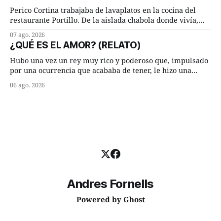
Lucía Arriate quería que ellos
Perico Cortina trabajaba de lavaplatos en la cocina del
restaurante Portillo. De la aislada chabola donde vivía,
hasta su lugar de trabajo y viceversa le significaban tres
07 ago. 2026
cuarto de hora andando a buen paso. Cierta noche,
¿QUÉ ES EL AMOR? (RELATO)
terminada su jornada laboral caminaba él hacía su mísera
morada cundo comenzó a llover
Hubo una vez un rey muy rico y poderoso que, impulsado
por una ocurrencia que acababa de tener, le hizo una
inesperada pregunta al más sabio de sus consejeros: —
06 ago. 2026
Dime, hombre sabio, ¿qué es el amor según tú? Su
consejero, que era muy prudente y astuto le respondió de
inmediato:
Andres Fornells
Powered by
Ghost