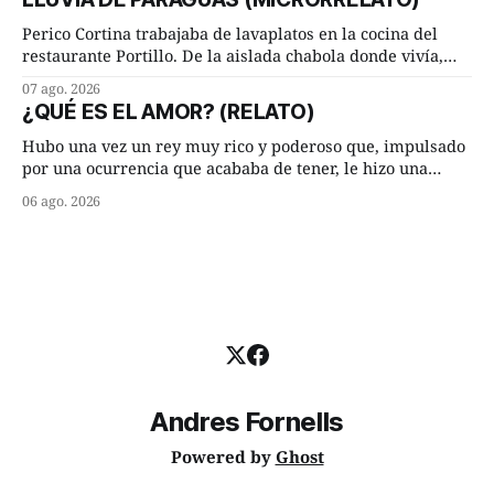
discrepancia en un deseo ineluctable por parte de ella.
Lucía Arriate quería que ellos
Perico Cortina trabajaba de lavaplatos en la cocina del
restaurante Portillo. De la aislada chabola donde vivía,
hasta su lugar de trabajo y viceversa le significaban tres
07 ago. 2026
cuarto de hora andando a buen paso. Cierta noche,
¿QUÉ ES EL AMOR? (RELATO)
terminada su jornada laboral caminaba él hacía su mísera
morada cundo comenzó a llover
Hubo una vez un rey muy rico y poderoso que, impulsado
por una ocurrencia que acababa de tener, le hizo una
inesperada pregunta al más sabio de sus consejeros: —
06 ago. 2026
Dime, hombre sabio, ¿qué es el amor según tú? Su
consejero, que era muy prudente y astuto le respondió de
inmediato:
Andres Fornells
Powered by
Ghost