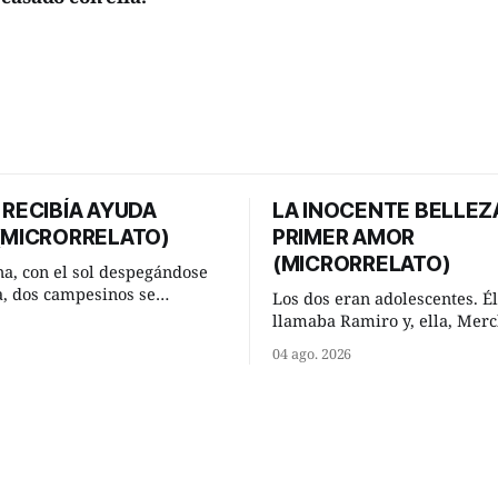
 RECIBÍA AYUDA
LA INOCENTE BELLEZ
 (MICRORRELATO)
PRIMER AMOR
(MICRORRELATO)
a, con el sol despegándose
ra, dos campesinos se
Los dos eran adolescentes. Él
n en un camino rural y se
llamaba Ramiro y, ella, Merc
 un momento a hablar. —
Habían acordado encontrarse
04 ago. 2026
 regar las remolachas,
domingo de verano, a las och
iso saber uno. —Eso
mañana en “La Herradura”. 
acer, Paco. ¿Cómo va ese
del río que debía este nombr
-se interesó el otro. —De
pronunciada curva que la cor
mejor
fluvial presentaba en aquel 
Habían dispuesto que