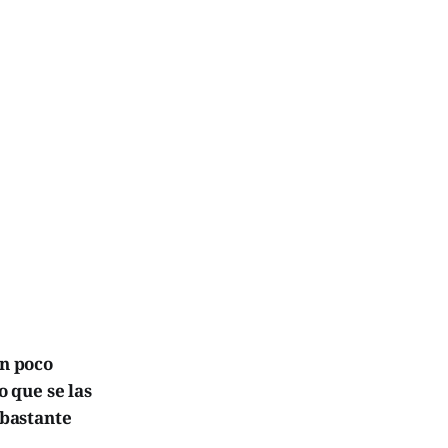
an poco
o que se las
 bastante