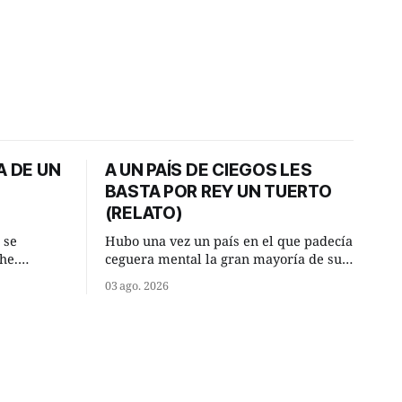
A DE UN
A UN PAÍS DE CIEGOS LES
BASTA POR REY UN TUERTO
(RELATO)
 se
Hubo una vez un país en el que padecía
he.
ceguera mental la gran mayoría de sus
, aquel
habitantes. Debido a esta deficiencia,
03 ago. 2026
o de la
multitud de ciegos mentales valiéndose
Un lugar
de ser muy superiores en número a los
e a la
que no padecían ninguna dificultad
riente
visual, decidieron que, para gobernar
punto.
sus vidas bastaría y sobraría con