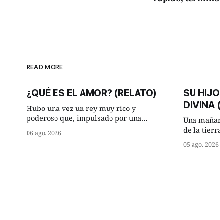
READ MORE
¿QUÉ ES EL AMOR? (RELATO)
SU HIJO
DIVINA
Hubo una vez un rey muy rico y
poderoso que, impulsado por una
Una mañan
ocurrencia que acababa de tener, le
de la tier
06 ago. 2026
hizo una inesperada pregunta al más
encontraro
05 ago. 2026
sabio de sus consejeros: —Dime,
detuvieron
hombre sabio, ¿qué es el amor según
¿Vienes de
tú? Su consejero, que era muy prudente
Manuel? —qu
y astuto le respondió de inmediato:
acabo de h
maíz tuyo? -
momento 