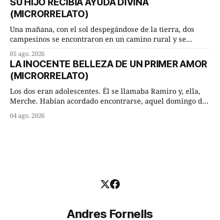
SU HIJO RECIBÍA AYUDA DIVINA
consejero, que era muy prudente y astuto le respondió de
(MICRORRELATO)
inmediato:
Una mañana, con el sol despegándose de la tierra, dos
campesinos se encontraron en un camino rural y se
detuvieron un momento a hablar. —¿Vienes de regar las
05 ago. 2026
remolachas, Manuel? —quiso saber uno. —Eso acabo de
LA INOCENTE BELLEZA DE UN PRIMER AMOR
hacer, Paco. ¿Cómo va ese maíz tuyo? --se interesó el otro.
(MICRORRELATO)
—De momento mejor
Los dos eran adolescentes. Él se llamaba Ramiro y, ella,
Merche. Habían acordado encontrarse, aquel domingo de
verano, a las ocho de la mañana en “La Herradura”. Un
04 ago. 2026
lugar del río que debía este nombre a la pronunciada
curva que la corriente fluvial presentaba en aquel punto.
Habían dispuesto que
Andres Fornells