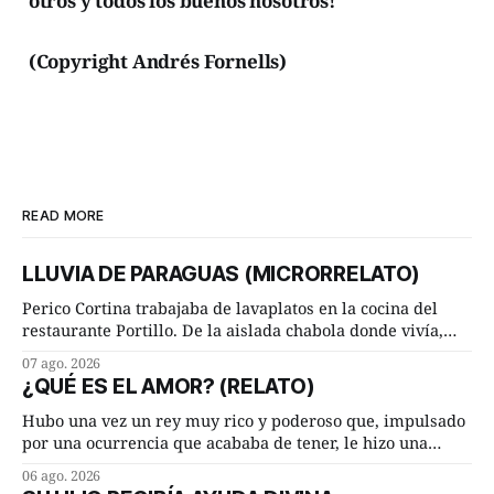
otros y todos los buenos nosotros!
(Copyright Andrés Fornells)
READ MORE
LLUVIA DE PARAGUAS (MICRORRELATO)
Perico Cortina trabajaba de lavaplatos en la cocina del
restaurante Portillo. De la aislada chabola donde vivía,
hasta su lugar de trabajo y viceversa le significaban tres
07 ago. 2026
cuarto de hora andando a buen paso. Cierta noche,
¿QUÉ ES EL AMOR? (RELATO)
terminada su jornada laboral caminaba él hacía su mísera
morada cundo comenzó a llover
Hubo una vez un rey muy rico y poderoso que, impulsado
por una ocurrencia que acababa de tener, le hizo una
inesperada pregunta al más sabio de sus consejeros: —
06 ago. 2026
Dime, hombre sabio, ¿qué es el amor según tú? Su