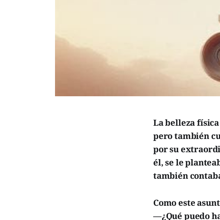
La belleza físic
pero también cu
por su extraordi
él, se le plante
también contaba
Como este asunto
—¿Qué puedo hac