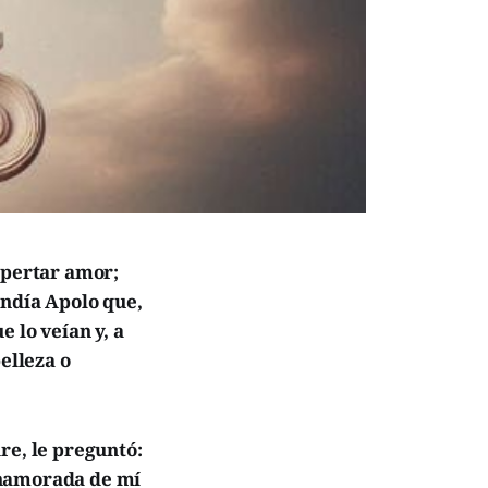
spertar amor;
endía Apolo que,
 lo veían y, a
elleza o
re, le preguntó:
enamorada de mí