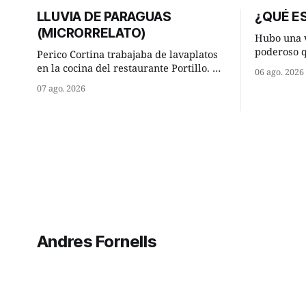
LLUVIA DE PARAGUAS
¿QUÉ ES
(MICRORRELATO)
Hubo una v
poderoso 
Perico Cortina trabajaba de lavaplatos
ocurrencia
en la cocina del restaurante Portillo. De
06 ago. 2026
hizo una i
la aislada chabola donde vivía, hasta su
07 ago. 2026
sabio de sus 
lugar de trabajo y viceversa le
hombre sab
significaban tres cuarto de hora
tú? Su consejero, que era muy prudente
andando a buen paso. Cierta noche,
y astuto l
terminada su jornada laboral caminaba
él hacía su mísera morada cundo
comenzó a llover
Andres Fornells