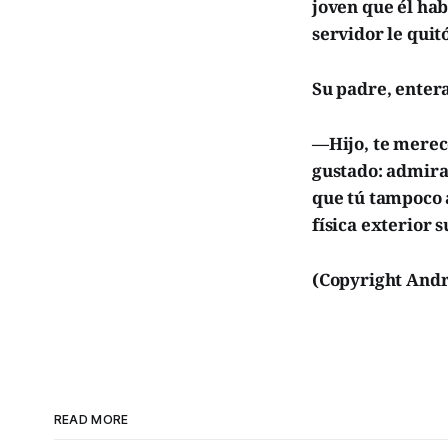
joven que él ha
servidor le quit
Su padre, entera
—Hijo, te merec
gustado: admirac
que tú tampoco a
física exterior 
(Copyright Andr
READ MORE