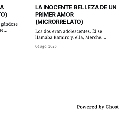
DA
LA INOCENTE BELLEZA DE UN
TO)
PRIMER AMOR
(MICRORRELATO)
egándose
se
Los dos eran adolescentes. Él se
ral y se
llamaba Ramiro y, ella, Merche.
ar. —
Habían acordado encontrarse, aquel
04 ago. 2026
has,
domingo de verano, a las ocho de la
mañana en “La Herradura”. Un lugar
va ese
del río que debía este nombre a la
 —De
pronunciada curva que la corriente
fluvial presentaba en aquel punto.
Habían dispuesto que
Powered by
Ghost