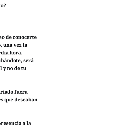
to?
seo de conocerte
, una vez la
edia hora.
chándote, será
l y no de tu
criado fuera
nes que deseaban
presencia a la