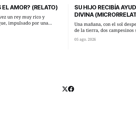
 EL AMOR? (RELATO)
SU HIJO RECIBÍA AYU
DIVINA (MICRORRELA
ez un rey muy rico y
que, impulsado por una
Una mañana, con el sol desp
 que acababa de tener, le
de la tierra, dos campesinos 
nesperada pregunta al más
encontraron en un camino ru
05 ago. 2026
consejeros: —Dime,
detuvieron un momento a habl
io, ¿qué es el amor según
¿Vienes de regar las remolac
Manuel? —quiso saber uno. —Eso
e respondió de inmediato:
acabo de hacer, Paco. ¿Cómo 
maíz tuyo? --se interesó el otro.
momento mejor