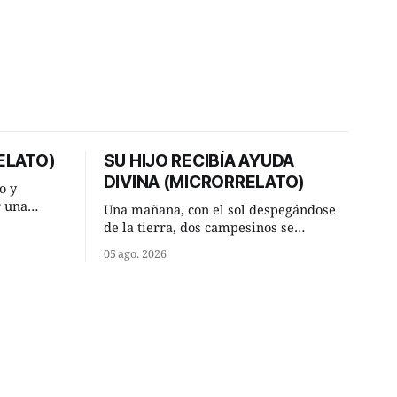
ELATO)
SU HIJO RECIBÍA AYUDA
DIVINA (MICRORRELATO)
o y
r una
Una mañana, con el sol despegándose
ner, le
de la tierra, dos campesinos se
a al más
encontraron en un camino rural y se
05 ago. 2026
detuvieron un momento a hablar. —
or según
¿Vienes de regar las remolachas,
Manuel? —quiso saber uno. —Eso
diato:
acabo de hacer, Paco. ¿Cómo va ese
maíz tuyo? --se interesó el otro. —De
momento mejor