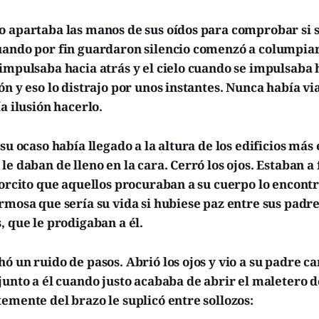
o apartaba las manos de sus oídos para comprobar si 
uando por fin guardaron silencio comenzó a columpiars
impulsaba hacia atrás y el cielo cuando se impulsaba 
ón y eso lo distrajo por unos instantes. Nunca había vi
ía ilusión hacerlo.
 su ocaso había llegado a la altura de los edificios más
le daban de lleno en la cara. Cerró los ojos. Estaban a 
lorcito que aquellos procuraban a su cuerpo lo encont
rmosa que sería su vida si hubiese paz entre sus padr
, que le prodigaban a él.
ó un ruido de pasos. Abrió los ojos y vio a su padre c
junto a él cuando justo acababa de abrir el maletero d
emente del brazo le suplicó entre sollozos: