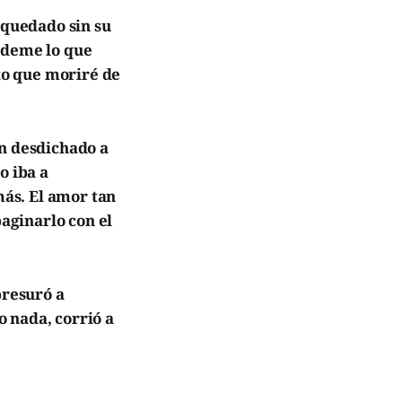
 quedado sin su
ídeme lo que
nto que moriré de
an desdichado a
o iba a
más. El amor tan
aginarlo con el
presuró a
o nada, corrió a