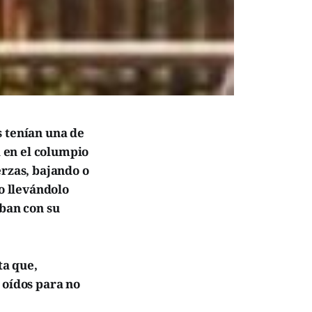
s tenían una de
a en el columpio
erzas, bajando o
 o llevándolo
aban con su
ta que,
 oídos para no