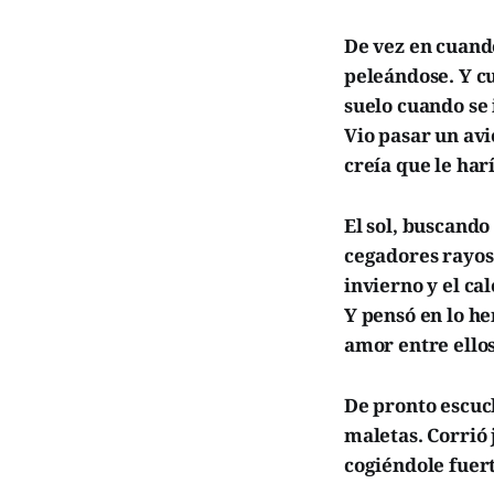
De vez en cuand
peleándose. Y c
suelo cuando se 
Vio pasar un avi
creía que le har
El sol, buscando
cegadores rayos 
invierno y el ca
Y pensó en lo he
amor entre ellos
De pronto escuch
maletas. Corrió 
cogiéndole fuert