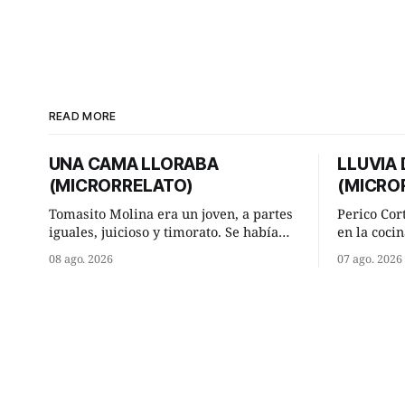
READ MORE
UNA CAMA LLORABA
LLUVIA
(MICRORRELATO)
(MICRO
Tomasito Molina era un joven, a partes
Perico Cor
iguales, juicioso y timorato. Se había
en la cocin
enamorado perdidamente de Lucía
la aislada
08 ago. 2026
07 ago. 2026
Arriate y ella le correspondía. En los
lugar de tr
placeres de cama, a ambos les iba de
significab
maravilla. Pero mantenían absoluta
andando a buen p
discrepancia en un deseo ineluctable
terminada 
por parte de ella. Lucía Arriate quería
él hacía s
que ellos
comenzó a 