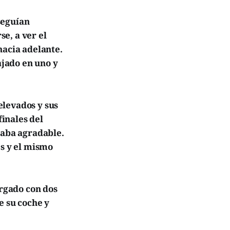
seguían
e, a ver el
hacia adelante.
ajado en uno y
 elevados y sus
finales del
raba agradable.
es y el mismo
argado con dos
e su coche y