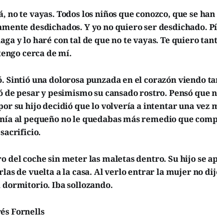
, no te vayas. Todos los niños que conozco, que se han
tamente desdichados. Y yo no quiero ser desdichado. P
aga y lo haré con tal de que no te vayas. Te quiero ta
 tengo cerca de mí.
. Sintió una dolorosa punzada en el corazón viendo t
ió de pesar y pesimismo su cansado rostro. Pensó que n
por su hijo decidió que lo volvería a intentar una vez 
enía al pequeño no le quedabas más remedio que comp
sacrificio.
o del coche sin meter las maletas dentro. Su hijo se a
las de vuelta a la casa. Al verlo entrar la mujer no dij
 dormitorio. Iba sollozando.
és Fornells