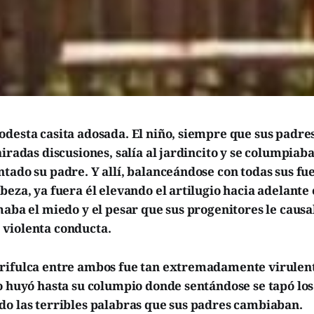
desta casita adosada. El niño, siempre que sus padre
airadas discusiones, salía al jardincito y se columpiab
tado su padre. Y allí, balanceándose con todas sus fu
beza, ya fuera él elevando el artilugio hacia adelante
maba el miedo y el pesar que sus progenitores le caus
violenta conducta.
rifulca entre ambos fue tan extremadamente virulen
o huyó hasta su columpio donde sentándose se tapó los
do las terribles palabras que sus padres cambiaban.