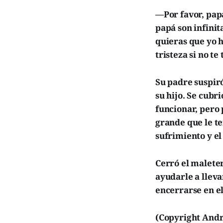
—Por favor, papá
papá son infini
quieras que yo h
tristeza si no te
Su padre suspiró
su hijo. Se cubr
funcionar, pero 
grande que le t
sufrimiento y el 
Cerró el maleter
ayudarle a llevar
encerrarse en el
(Copyright Andr