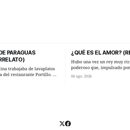
 DE PARAGUAS
¿QUÉ ES EL AMOR? (R
RRELATO)
Hubo una vez un rey muy ric
poderoso que, impulsado po
tina trabajaba de lavaplatos
ocurrencia que acababa de te
a del restaurante Portillo. De
06 ago. 2026
hizo una inesperada pregunt
 chabola donde vivía, hasta su
sabio de sus consejeros: —Dime,
abajo y viceversa le
hombre sabio, ¿qué es el am
an tres cuarto de hora
tú? Su consejero, que era muy prudente
aso. Cierta noche,
y astuto le respondió de inme
su jornada laboral caminaba
u mísera morada cundo
llover