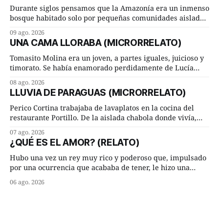
Durante siglos pensamos que la Amazonía era un inmenso
bosque habitado solo por pequeñas comunidades aisladas.
Hoy, la ciencia acaba de demostrar que esa historia estaba
09 ago. 2026
incompleta. Un equipo internacional de arqueólogos,
UNA CAMA LLORABA (MICRORRELATO)
liderado por el investigador finlandés Martti Pärssinen,
de la Universidad de Helsinki, junto con especialistas de
Tomasito Molina era un joven, a partes iguales, juicioso y
Brasil y
timorato. Se había enamorado perdidamente de Lucía
Arriate y ella le correspondía. En los placeres de cama, a
08 ago. 2026
ambos les iba de maravilla. Pero mantenían absoluta
LLUVIA DE PARAGUAS (MICRORRELATO)
discrepancia en un deseo ineluctable por parte de ella.
Lucía Arriate quería que ellos
Perico Cortina trabajaba de lavaplatos en la cocina del
restaurante Portillo. De la aislada chabola donde vivía,
hasta su lugar de trabajo y viceversa le significaban tres
07 ago. 2026
cuarto de hora andando a buen paso. Cierta noche,
¿QUÉ ES EL AMOR? (RELATO)
terminada su jornada laboral caminaba él hacía su mísera
morada cundo comenzó a llover
Hubo una vez un rey muy rico y poderoso que, impulsado
por una ocurrencia que acababa de tener, le hizo una
inesperada pregunta al más sabio de sus consejeros: —
06 ago. 2026
Dime, hombre sabio, ¿qué es el amor según tú? Su
consejero, que era muy prudente y astuto le respondió de
inmediato: