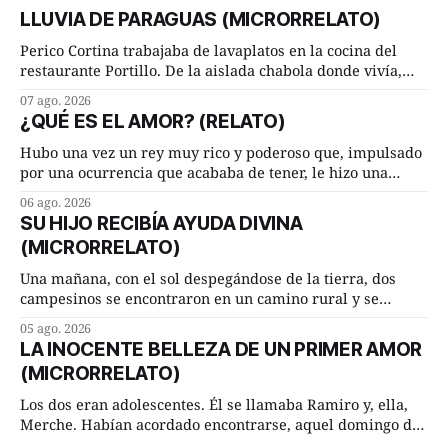
LLUVIA DE PARAGUAS (MICRORRELATO)
Perico Cortina trabajaba de lavaplatos en la cocina del
restaurante Portillo. De la aislada chabola donde vivía,
hasta su lugar de trabajo y viceversa le significaban tres
07 ago. 2026
cuarto de hora andando a buen paso. Cierta noche,
¿QUÉ ES EL AMOR? (RELATO)
terminada su jornada laboral caminaba él hacía su mísera
morada cundo comenzó a llover
Hubo una vez un rey muy rico y poderoso que, impulsado
por una ocurrencia que acababa de tener, le hizo una
inesperada pregunta al más sabio de sus consejeros: —
06 ago. 2026
Dime, hombre sabio, ¿qué es el amor según tú? Su
SU HIJO RECIBÍA AYUDA DIVINA
consejero, que era muy prudente y astuto le respondió de
(MICRORRELATO)
inmediato:
Una mañana, con el sol despegándose de la tierra, dos
campesinos se encontraron en un camino rural y se
detuvieron un momento a hablar. —¿Vienes de regar las
05 ago. 2026
remolachas, Manuel? —quiso saber uno. —Eso acabo de
LA INOCENTE BELLEZA DE UN PRIMER AMOR
hacer, Paco. ¿Cómo va ese maíz tuyo? --se interesó el otro.
(MICRORRELATO)
—De momento mejor
Los dos eran adolescentes. Él se llamaba Ramiro y, ella,
Merche. Habían acordado encontrarse, aquel domingo de
verano, a las ocho de la mañana en “La Herradura”. Un