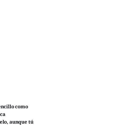
encillo como
sca
elo, aunque tú