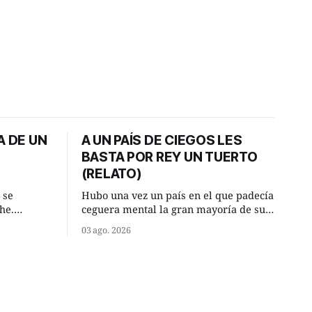
A DE UN
A UN PAÍS DE CIEGOS LES
BASTA POR REY UN TUERTO
(RELATO)
 se
Hubo una vez un país en el que padecía
he.
ceguera mental la gran mayoría de sus
, aquel
habitantes. Debido a esta deficiencia,
03 ago. 2026
o de la
multitud de ciegos mentales valiéndose
Un lugar
de ser muy superiores en número a los
e a la
que no padecían ninguna dificultad
riente
visual, decidieron que, para gobernar
punto.
sus vidas bastaría y sobraría con