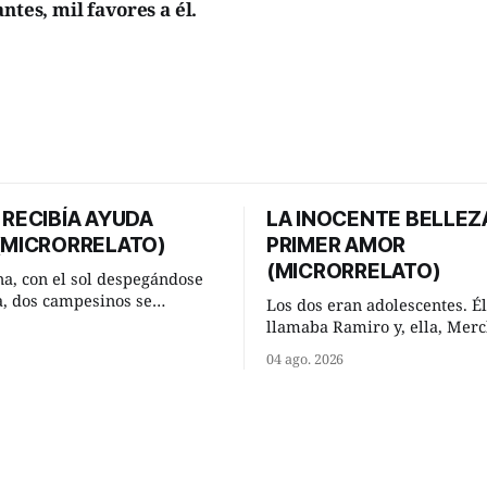
ntes, mil favores a él.
 RECIBÍA AYUDA
LA INOCENTE BELLEZ
 (MICRORRELATO)
PRIMER AMOR
(MICRORRELATO)
a, con el sol despegándose
ra, dos campesinos se
Los dos eran adolescentes. Él
n en un camino rural y se
llamaba Ramiro y, ella, Merc
 un momento a hablar. —
Habían acordado encontrarse
04 ago. 2026
 regar las remolachas,
domingo de verano, a las och
iso saber uno. —Eso
mañana en “La Herradura”. 
acer, Paco. ¿Cómo va ese
del río que debía este nombr
-se interesó el otro. —De
pronunciada curva que la cor
mejor
fluvial presentaba en aquel 
Habían dispuesto que