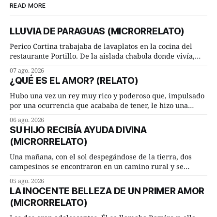
READ MORE
LLUVIA DE PARAGUAS (MICRORRELATO)
Perico Cortina trabajaba de lavaplatos en la cocina del
restaurante Portillo. De la aislada chabola donde vivía,
hasta su lugar de trabajo y viceversa le significaban tres
07 ago. 2026
cuarto de hora andando a buen paso. Cierta noche,
¿QUÉ ES EL AMOR? (RELATO)
terminada su jornada laboral caminaba él hacía su mísera
morada cundo comenzó a llover
Hubo una vez un rey muy rico y poderoso que, impulsado
por una ocurrencia que acababa de tener, le hizo una
inesperada pregunta al más sabio de sus consejeros: —
06 ago. 2026
Dime, hombre sabio, ¿qué es el amor según tú? Su
SU HIJO RECIBÍA AYUDA DIVINA
consejero, que era muy prudente y astuto le respondió de
(MICRORRELATO)
inmediato:
Una mañana, con el sol despegándose de la tierra, dos
campesinos se encontraron en un camino rural y se
detuvieron un momento a hablar. —¿Vienes de regar las
05 ago. 2026
remolachas, Manuel? —quiso saber uno. —Eso acabo de
LA INOCENTE BELLEZA DE UN PRIMER AMOR
hacer, Paco. ¿Cómo va ese maíz tuyo? --se interesó el otro.
(MICRORRELATO)
—De momento mejor