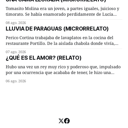
liderado por el investigador finlandés Martti Pärssinen,
de la Universidad de Helsinki, junto con especialistas de
Tomasito Molina era un joven, a partes iguales, juicioso y
Brasil y
timorato. Se había enamorado perdidamente de Lucía
Arriate y ella le correspondía. En los placeres de cama, a
08 ago. 2026
ambos les iba de maravilla. Pero mantenían absoluta
LLUVIA DE PARAGUAS (MICRORRELATO)
discrepancia en un deseo ineluctable por parte de ella.
Lucía Arriate quería que ellos
Perico Cortina trabajaba de lavaplatos en la cocina del
restaurante Portillo. De la aislada chabola donde vivía,
hasta su lugar de trabajo y viceversa le significaban tres
07 ago. 2026
cuarto de hora andando a buen paso. Cierta noche,
¿QUÉ ES EL AMOR? (RELATO)
terminada su jornada laboral caminaba él hacía su mísera
morada cundo comenzó a llover
Hubo una vez un rey muy rico y poderoso que, impulsado
por una ocurrencia que acababa de tener, le hizo una
inesperada pregunta al más sabio de sus consejeros: —
06 ago. 2026
Dime, hombre sabio, ¿qué es el amor según tú? Su
consejero, que era muy prudente y astuto le respondió de
inmediato: