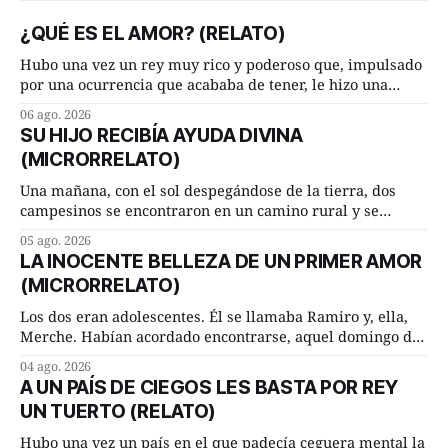
¿QUÉ ES EL AMOR? (RELATO)
Hubo una vez un rey muy rico y poderoso que, impulsado
por una ocurrencia que acababa de tener, le hizo una
inesperada pregunta al más sabio de sus consejeros: —
06 ago. 2026
Dime, hombre sabio, ¿qué es el amor según tú? Su
SU HIJO RECIBÍA AYUDA DIVINA
consejero, que era muy prudente y astuto le respondió de
(MICRORRELATO)
inmediato:
Una mañana, con el sol despegándose de la tierra, dos
campesinos se encontraron en un camino rural y se
detuvieron un momento a hablar. —¿Vienes de regar las
05 ago. 2026
remolachas, Manuel? —quiso saber uno. —Eso acabo de
LA INOCENTE BELLEZA DE UN PRIMER AMOR
hacer, Paco. ¿Cómo va ese maíz tuyo? --se interesó el otro.
(MICRORRELATO)
—De momento mejor
Los dos eran adolescentes. Él se llamaba Ramiro y, ella,
Merche. Habían acordado encontrarse, aquel domingo de
verano, a las ocho de la mañana en “La Herradura”. Un
04 ago. 2026
lugar del río que debía este nombre a la pronunciada
A UN PAÍS DE CIEGOS LES BASTA POR REY
curva que la corriente fluvial presentaba en aquel punto.
UN TUERTO (RELATO)
Habían dispuesto que
Hubo una vez un país en el que padecía ceguera mental la