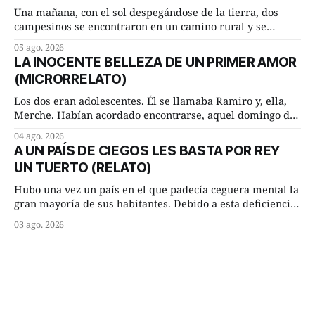
Una mañana, con el sol despegándose de la tierra, dos
campesinos se encontraron en un camino rural y se
detuvieron un momento a hablar. —¿Vienes de regar las
05 ago. 2026
remolachas, Manuel? —quiso saber uno. —Eso acabo de
LA INOCENTE BELLEZA DE UN PRIMER AMOR
hacer, Paco. ¿Cómo va ese maíz tuyo? --se interesó el otro.
(MICRORRELATO)
—De momento mejor
Los dos eran adolescentes. Él se llamaba Ramiro y, ella,
Merche. Habían acordado encontrarse, aquel domingo de
verano, a las ocho de la mañana en “La Herradura”. Un
04 ago. 2026
lugar del río que debía este nombre a la pronunciada
A UN PAÍS DE CIEGOS LES BASTA POR REY
curva que la corriente fluvial presentaba en aquel punto.
UN TUERTO (RELATO)
Habían dispuesto que
Hubo una vez un país en el que padecía ceguera mental la
gran mayoría de sus habitantes. Debido a esta deficiencia,
multitud de ciegos mentales valiéndose de ser muy
03 ago. 2026
superiores en número a los que no padecían ninguna
dificultad visual, decidieron que, para gobernar sus vidas
bastaría y sobraría con