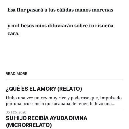
Esa flor pasará a tus cálidas manos morenas
y mil besos míos diluviarán sobre tu risueña
cara.
READ MORE
¿QUÉ ES EL AMOR? (RELATO)
Hubo una vez un rey muy rico y poderoso que, impulsado
por una ocurrencia que acababa de tener, le hizo una
inesperada pregunta al más sabio de sus consejeros: —
06 ago. 2026
Dime, hombre sabio, ¿qué es el amor según tú? Su
SU HIJO RECIBÍA AYUDA DIVINA
consejero, que era muy prudente y astuto le respondió de
(MICRORRELATO)
inmediato: